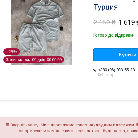
Турция
1 619 
2 150 ₴
Готово до відправки
–25%
Купити
Залишилось
0
0
днів
0
0
0
0
0
0
+380 (96) 033-55-28
Київстар
💬
Зверніть увагу!
Ми відправляємо товар
накладним платежем б
оформленням замовлення з післяплатою - будь ласка, напиш