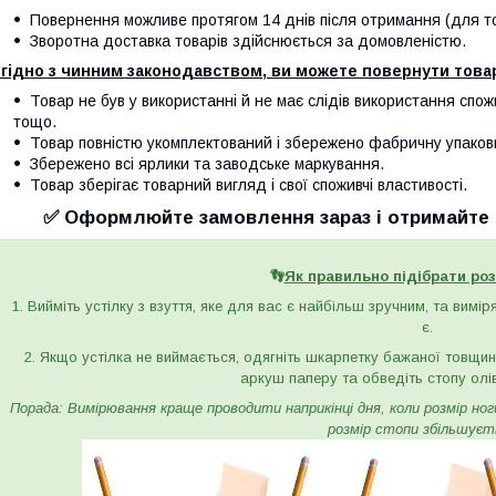
Повернення можливе протягом 14 днів після отримання (для тов
Зворотна доставка товарів здійснюється за домовленістю.
гідно з чинним законодавством, ви можете повернути товар
Товар не був у використанні й не має слідів використання спож
тощо.
Товар повністю укомплектований і збережено фабричну упаков
Збережено всі ярлики та заводське маркування.
Товар зберігає товарний вигляд і свої споживчі властивості.
✅ Оформлюйте замовлення зараз і отримайте с
👣
Як правильно підібрати роз
1. Вийміть устілку з взуття, яке для вас є найбільш зручним, та вимі
є.
2. Якщо устілка не виймається, одягніть шкарпетку бажаної товщини 
аркуш паперу та обведіть стопу олі
Порада: Вимірювання краще проводити наприкінці дня, коли розмір ноги 
розмір стопи збільшуєт