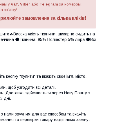
 нам у
чат
,
Viber
або
Telegram
за номером
:
а зв’язку!
рмлюйте замовлення за кілька кліків!
шито🔥Висока якість тканини, шикарно сидить на
Туреччина 🌑Тканина: 95% Поліестер 5% лікра 🌑Всі
ь кнопку "Купити" та вкажіть своє ім'я, місто,
и, щоб узгодити всі деталі.
нь. Доставка здійснюється через Нову Пошту з
3 дні.
я з нами зручним для вас способом та вкажіть
имання та перевірки товару надішлемо заміну.