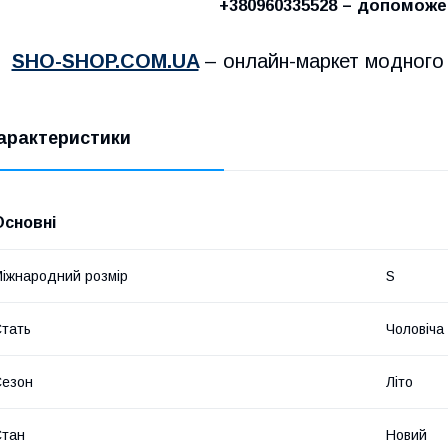
+380960335528
– допоможе
 ​
SHO-SHOP.COM.UA
– онлайн-маркет модного 
арактеристики
Основні
іжнародний розмір
S
​
тать
Чоловіча
Сезон
Літо
​
Стан
Новий