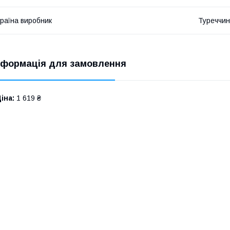
​
раїна виробник
Туреччи
​
нформація для замовлення
іна:
1 619 ₴