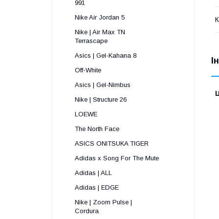
991 
Nike Air Jordan 5
К
Nike | Air Max TN
Terrascape 
Asics | Gel-Kahana 8
І
Off-White
Asics | Gel-Nimbus
Ц
Nike | Structure 26
LOEWE
The North Face
ASICS ONITSUKA TIGER
Adidas x Song For The Mute
Adidas | ALL
Adidas | EDGE
Nike | Zoom Pulse |
Cordura ​