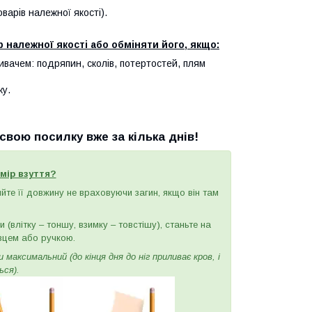
арів належної якості).
 належної якості або обміняти його, якщо:
ивачем: подряпин, сколів, потертостей, плям
ку.
вою посилку вже за кілька днів!
мір взуття?
ряйте її довжину не враховуючи загин, якщо він там
(влітку – тоншу, взимку – товстішу), станьте на
вцем або ручкою.
максимальний (до кінця дня до ніг приливає кров, і
ься).