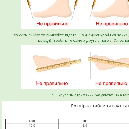
3. Візьміть лінійку та виміряйте відстань від однієї крайньої точк
пальця). Зробіть те саме з другою ногою. За осно
4. Округліть отриманий результат і знайдіт