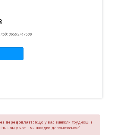
₴
Код:
36593747508
ез передоплат!
Якщо у вас виникли труднощі з
іть нам у чат, і ми швидко допоможемо
✅