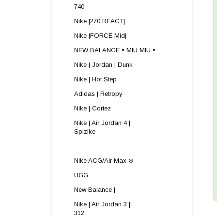
740
Nike |270 REACT|
Nike |FORCE Mid|
NEW BALANCE • MIU MIU •
Nike | Jordan | Dunk
Nike | Hot Step
Adidas | Retropy
Nike | Cortez
Nike | Air Jordan 4 |
Spizike ​
Nike ACG/Air Max ❄️
UGG
New Balance |
Nike | Air Jordan 3 |
312 ​