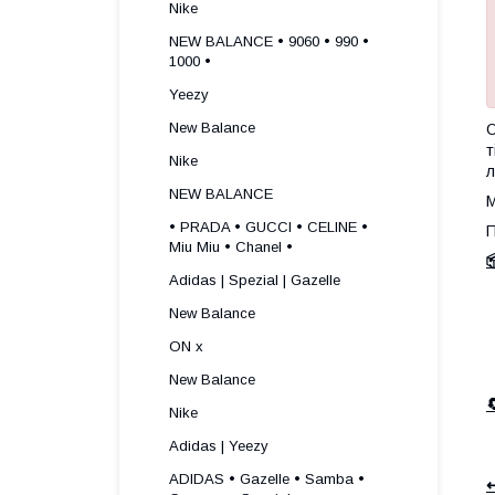
Nike
NEW BALANCE • 9060 • 990 •
1000 •
Yeezy
New Balance
О
т
Nike
л
NEW BALANCE
М
• PRADA • GUCCI • CELINE •
П
Miu Miu • Chanel •

Adidas | Spezial | Gazelle
New Balance
ON x
New Balance
Nike
Adidas | Yeezy
ADIDAS • Gazelle • Samba •
↩