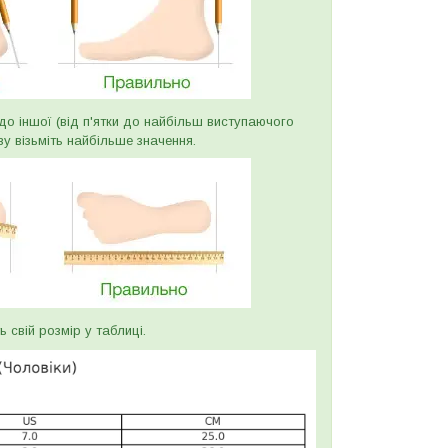
и до іншої (від п'ятки до найбільш виступаючого
ву візьміть найбільше значення.
ь свій розмір у таблиці.