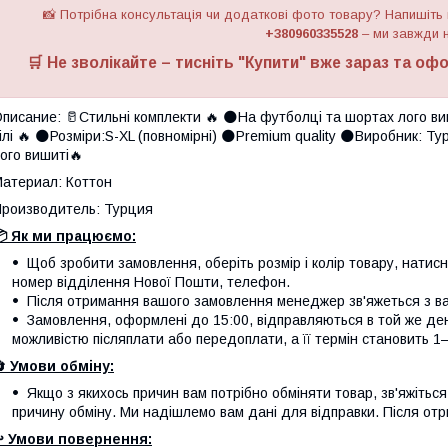
📸 Потрібна консультація чи додаткові фото товару? Напишіть
+380960335528
– ми завжди н
🛒 Не зволікайте – тисніть "
Купити
" вже зараз та офо
писание: 🥛Стильні комплекти 🔥 🌑На футболці та шортах лого ви
ілі 🔥 🌑Розміри:S-XL (повномірні) 🌑Premium quality 🌑Виробник: 
ого вишиті🔥
атериал: Коттон
роизводитель: Турция
 Як ми працюємо:
Щоб зробити замовлення, оберіть розмір і колір товару, натисніт
номер відділення Нової Пошти, телефон.
Після отримання вашого замовлення менеджер зв'яжеться з вам
Замовлення, оформлені до 15:00, відправляються в той же де
можливістю післяплати або передоплати, а її термін становить 1–
🔄
Умови обміну:
Якщо з якихось причин вам потрібно обміняти товар, зв'яжітьс
причину обміну. Ми надішлемо вам дані для відправки. Після отр
️
Умови повернення: