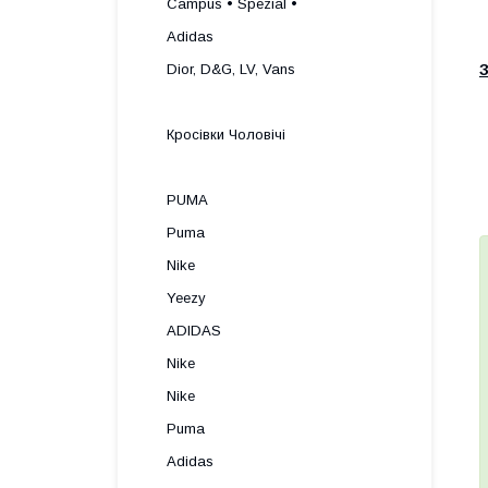
Campus • Spezial •
Adidas
Dior, D&G, LV, Vans
З
Кросівки Чоловічі
PUMA
Puma
Nike
Yeezy
ADIDAS
Nike
Nike
Puma
Adidas