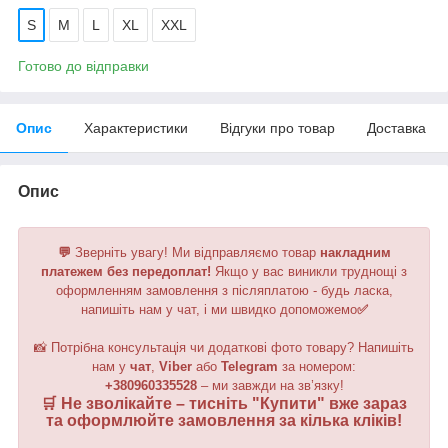
S
M
L
XL
XXL
Готово до відправки
Опис
Характеристики
Відгуки про товар
Доставка
Опис
💬
Зверніть увагу!
Ми відправляємо товар
накладним
платежем без передоплат!
Якщо у вас виникли труднощі з
оформленням замовлення з післяплатою - будь ласка,
напишіть нам у чат, і ми швидко допоможемо
✅
📸 Потрібна консультація чи додаткові фото товару? Напишіть
нам у
чат
,
Viber
або
Telegram
за номером
:
+380960335528
– ми завжди на зв’язку!
🛒 Не зволікайте – тисніть "
Купити
" вже зараз
та оформлюйте замовлення за кілька кліків!