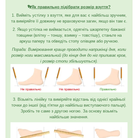
👣
Як правильно підібрати розмір взуття?
1. Вийміть устілку з взуття, яке для вас є найбільш зручним,
та виміряйте її довжину не враховуючи загин, якщо він там є.
2. Якщо устілка не виймається, одягніть шкарпетку бажаної
товщини (влітку – тоншу, взимку – товстішу), станьте на
аркуш паперу та обведіть стопу олівцем або ручкою.
Порада: Вимірювання краще проводити наприкінці дня, коли
розмір ноги максимальний (до кінця дня до ніг приливає кров,
і розмір стопи збільшується).
3. Візьміть лінійку та виміряйте відстань від однієї крайньої
точки до іншої (від п'ятки до найбільш виступаючого пальця).
Зробіть те саме з другою ногою. За основу візьміть
найбільше значення.