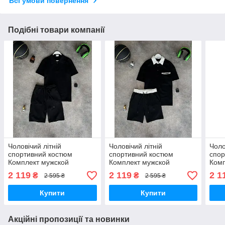
Всі умови повернення
Подібні товари компанії
Чоловічий літній
Чоловічий літній
Чоло
спортивний костюм
спортивний костюм
спор
Комплект мужской
Комплект мужской
Комп
комплект на лето Турция
комплект на лето Турция
комп
2 119
2 119
2 1
₴
₴
2 595 ₴
2 595 ₴
Купити
Купити
Акційні пропозиції та новинки