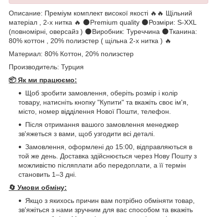
Описание: Преміум комплект високої якості 🔥🔥 Щільний
матеріал , 2-х нитка 🔥 🌑Premium quality 🌑Розміри: S-XXL
(повномірні, оверсайз ) 🌑Виробник: Туреччина 🌑Тканина:
80% коттон , 20% полиэстер ( щільна 2-х нитка ) 🔥
Материал: 80% Коттон, 20% полиэстер
Производитель: Турция
📦 Як ми працюємо:
Щоб зробити замовлення, оберіть розмір і колір
товару, натисніть кнопку "Купити" та вкажіть своє ім'я,
місто, номер відділення Нової Пошти, телефон.
Після отримання вашого замовлення менеджер
зв'яжеться з вами, щоб узгодити всі деталі.
Замовлення, оформлені до 15:00, відправляються в
той же день. Доставка здійснюється через Нову Пошту з
можливістю післяплати або передоплати, а її термін
становить 1–3 дні.
🔄
Умови обміну:
Якщо з якихось причин вам потрібно обміняти товар,
зв'яжіться з нами зручним для вас способом та вкажіть