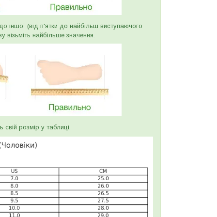
и до іншої (від п'ятки до найбільш виступаючого
ву візьміть найбільше значення.
ь свій розмір у таблиці.