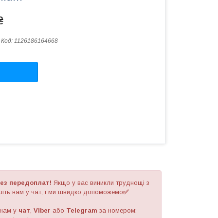
₴
Код:
1126186164668
ез передоплат!
Якщо у вас виникли труднощі з
іть нам у чат, і ми швидко допоможемо
✅
 нам у
чат
,
Viber
або
Telegram
за номером
: