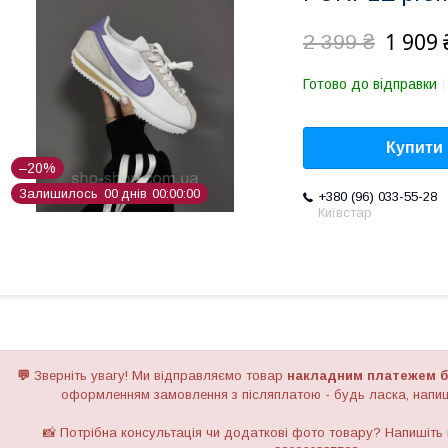
1 909 
2 399 ₴
Готово до відправки
Купити
–20%
Залишилось
0
0
днів
0
0
0
0
0
0
+380 (96) 033-55-28
Київстар
💬
Зверніть увагу!
Ми відправляємо товар
накладним платежем б
оформленням замовлення з післяплатою - будь ласка, напиш
📸 Потрібна консультація чи додаткові фото товару? Напишіть