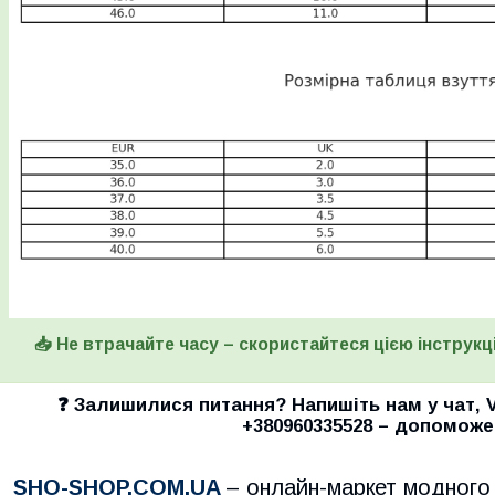
📥 Не втрачайте часу – скористайтеся цією інструкці
❓ Залишилися питання? Напишіть нам у
чат
,
+380960335528
– допоможе
SHO-SHOP.COM.UA
– онлайн-маркет модного 