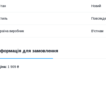
​
Стан
Новий
тиль
Повсякд
​
раїна виробник
В'єтнам
нформація для замовлення
іна:
1 909 ₴