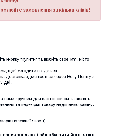
а зв’язку!
рмлюйте замовлення за кілька кліків!
ь кнопку "Купити" та вкажіть своє ім'я, місто,
и, щоб узгодити всі деталі.
нь. Доставка здійснюється через Нову Пошту з
3 дні.
я з нами зручним для вас способом та вкажіть
имання та перевірки товару надішлемо заміну.
арів належної якості).
 належної якості або обміняти його, якщо: