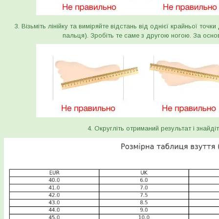
3. Візьміть лінійку та виміряйте відстань від однієї крайньої точк
пальця). Зробіть те саме з другою ногою. За осно
4. Округліть отриманий результат і знайдіт