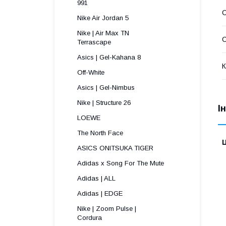
991 
Nike Air Jordan 5
Nike | Air Max TN
С
Terrascape 
Asics | Gel-Kahana 8
К
Off-White
Asics | Gel-Nimbus
Nike | Structure 26
І
LOEWE
The North Face
Ц
ASICS ONITSUKA TIGER
Adidas x Song For The Mute
Adidas | ALL
Adidas | EDGE
Nike | Zoom Pulse |
Cordura ​