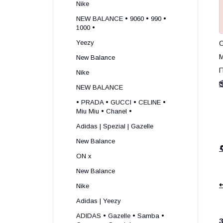
Nike
NEW BALANCE • 9060 • 990 •
1000 •
Yeezy
О
М
New Balance
П
Nike

NEW BALANCE
• PRADA • GUCCI • CELINE •
Miu Miu • Chanel •
Adidas | Spezial | Gazelle
New Balance
ON x
New Balance
↩
Nike
Adidas | Yeezy
ADIDAS • Gazelle • Samba •
З