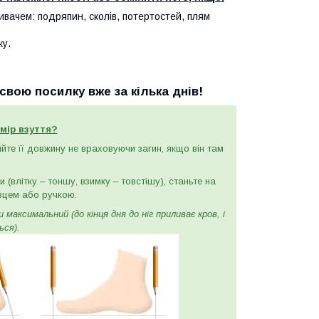
ивачем: подряпин, сколів, потертостей, плям
ку.
вою посилку вже за кілька днів!
мір взуття?
ряйте її довжину не враховуючи загин, якщо він там
(влітку – тоншу, взимку – товстішу), станьте на
вцем або ручкою.
максимальний (до кінця дня до ніг приливає кров, і
ься).