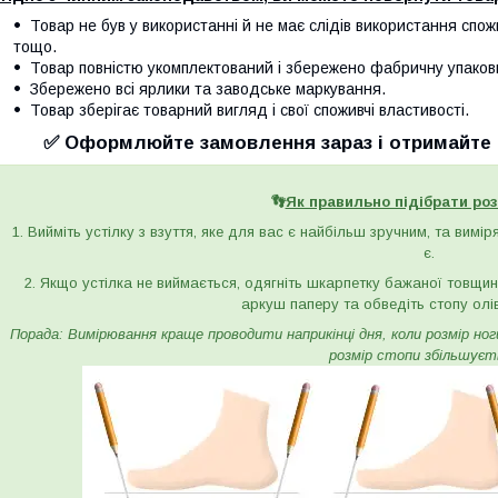
Товар не був у використанні й не має слідів використання спож
тощо.
Товар повністю укомплектований і збережено фабричну упаков
Збережено всі ярлики та заводське маркування.
Товар зберігає товарний вигляд і свої споживчі властивості.
✅ Оформлюйте замовлення зараз і отримайте с
👣
Як правильно підібрати роз
1. Вийміть устілку з взуття, яке для вас є найбільш зручним, та вимі
є.
2. Якщо устілка не виймається, одягніть шкарпетку бажаної товщини 
аркуш паперу та обведіть стопу олі
Порада: Вимірювання краще проводити наприкінці дня, коли розмір ноги 
розмір стопи збільшуєт