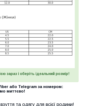
єю зараз і оберіть ідеальний розмір!
Viber
або
Telegram
за номером
:
мо миттєво!
взуття та одягу для всієї родини!