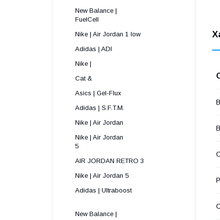
New Balance |
FuelCell
Х
Nike | Air Jordan 1 low
Adidas | ADI
Nike |
Cat &
Asics | Gel-Flux
В
Adidas | S.F.T.M.
Nike | Air Jordan
В
Nike | Air Jordan
5 
С
AIR JORDAN RETRO 3
Nike | Air Jordan 5
Р
Adidas | Ultraboost
New Balance |