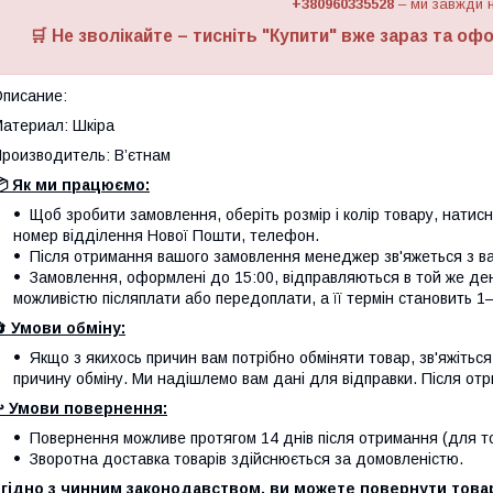
+380960335528
– ми завжди н
🛒 Не зволікайте – тисніть "
Купити
" вже зараз та офо
писание:
атериал: Шкіра
роизводитель: В’єтнам
 Як ми працюємо:
Щоб зробити замовлення, оберіть розмір і колір товару, натисніт
номер відділення Нової Пошти, телефон.
Після отримання вашого замовлення менеджер зв'яжеться з вам
Замовлення, оформлені до 15:00, відправляються в той же де
можливістю післяплати або передоплати, а її термін становить 1–
🔄
Умови обміну:
Якщо з якихось причин вам потрібно обміняти товар, зв'яжітьс
причину обміну. Ми надішлемо вам дані для відправки. Після отр
️
Умови повернення:
Повернення можливе протягом 14 днів після отримання (для тов
Зворотна доставка товарів здійснюється за домовленістю.
гідно з чинним законодавством, ви можете повернути товар