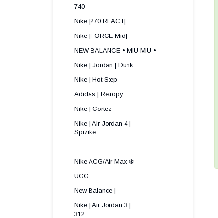
740
Nike |270 REACT|
Nike |FORCE Mid|
NEW BALANCE • MIU MIU •
Nike | Jordan | Dunk
Nike | Hot Step
Adidas | Retropy
Nike | Cortez
Nike | Air Jordan 4 |
Spizike ​
Nike ACG/Air Max ❄️
UGG
New Balance |
Nike | Air Jordan 3 |
312 ​