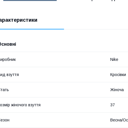
 ​
арактеристики
Основні
иробник
Nike
ид взуття
Кросівки
​
тать
Жіноча
озмір жіночого взуття
37
​
Сезон
Весна/Ос