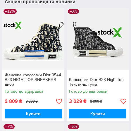
Акційні пропозиції та новинки
–12%
–8%
Женские кроссовки Dior 0544
B23 HIGH-TOP SNEAKERS
Кроссовки Dior B23 High-Top
диор
Текстиль, гума
Готово до відправки
Готово до відправки
2 809
3 029
₴
₴
3 200 ₴
3 300 ₴
Купити
Купити
–7%
–6%