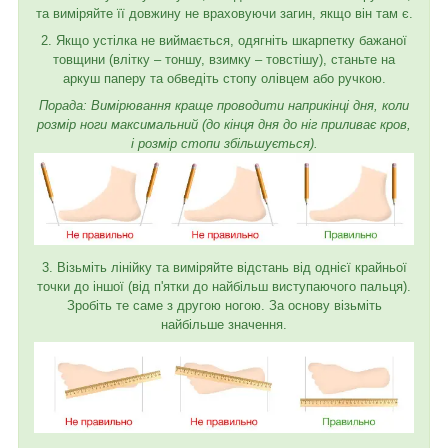
та виміряйте її довжину не враховуючи загин, якщо він там є.
2. Якщо устілка не виймається, одягніть шкарпетку бажаної
товщини (влітку – тоншу, взимку – товстішу), станьте на
аркуш паперу та обведіть стопу олівцем або ручкою.
Порада: Вимірювання краще проводити наприкінці дня, коли
розмір ноги максимальний (до кінця дня до ніг приливає кров,
і розмір стопи збільшується).
3. Візьміть лінійку та виміряйте відстань від однієї крайньої
точки до іншої (від п'ятки до найбільш виступаючого пальця).
Зробіть те саме з другою ногою. За основу візьміть
найбільше значення.