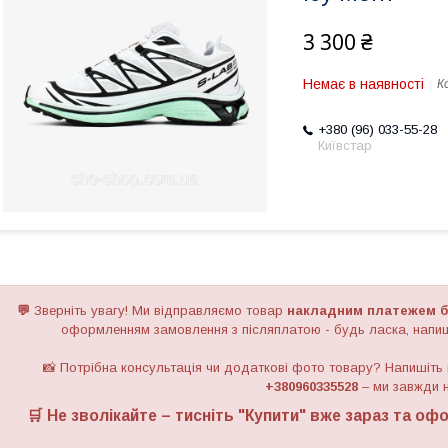
3 300 ₴
Немає в наявності
К
+380 (96) 033-55-28
Київстар
💬
Зверніть увагу!
Ми відправляємо товар
накладним платежем б
оформленням замовлення з післяплатою - будь ласка, напиш
📸 Потрібна консультація чи додаткові фото товару? Напишіть
+380960335528
– ми завжди н
🛒 Не зволікайте – тисніть "
Купити
" вже зараз та офо