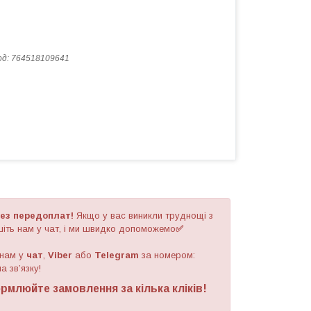
од:
764518109641
ез передоплат!
Якщо у вас виникли труднощі з
іть нам у чат, і ми швидко допоможемо
✅
 нам у
чат
,
Viber
або
Telegram
за номером
:
а зв’язку!
рмлюйте замовлення за кілька кліків!