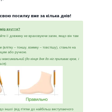
вою посилку вже за кілька днів!
мір взуття?
ряйте її довжину не враховуючи загин, якщо він там
(влітку – тоншу, взимку – товстішу), станьте на
вцем або ручкою.
максимальний (до кінця дня до ніг приливає кров, і
ься).
и до іншої (від п'ятки до найбільш виступаючого