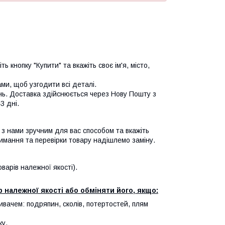
ь кнопку "Купити" та вкажіть своє ім'я, місто,
и, щоб узгодити всі деталі.
нь. Доставка здійснюється через Нову Пошту з
3 дні.
я з нами зручним для вас способом та вкажіть
имання та перевірки товару надішлемо заміну.
арів належної якості).
 належної якості або обміняти його, якщо:
ивачем: подряпин, сколів, потертостей, плям
ку.