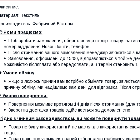
писание:
атериал: Текстиль
роизводитель: Фабричний В'єтнам
 Як ми працюємо:
Щоб зробити замовлення, оберіть розмір і колір товару, натисніт
номер відділення Нової Пошти, телефон.
Після отримання вашого замовлення менеджер зв'яжеться з вам
Замовлення, оформлені до 15:00, відправляються в той же де
можливістю післяплати або передоплати, а її термін становить 1–
🔄
Умови обміну:
Якщо з якихось причин вам потрібно обміняти товар, зв'яжітьс
причину обміну. Ми надішлемо вам дані для відправки. Після отр
️
Умови повернення:
Повернення можливе протягом 14 днів після отримання (для тов
Зворотна доставка товарів здійснюється за домовленістю.
гідно з чинним законодавством, ви можете повернути товар
Товар не був у використанні й не має слідів використання спож
тощо.
Товар повністю укомплектований і збережено фабричну упаков