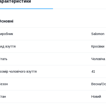
арактеристики
 ​
Основні
иробник
Salomon
ид взуття
Кросівки
тать
Чоловіча
​
озмір чоловічого взуття
41
Сезон
Весна/Ос
​
Стан
Новий