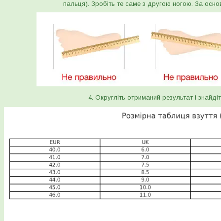
пальця). Зробіть те саме з другою ногою. За осно
4. Округліть отриманий результат і знайдіт