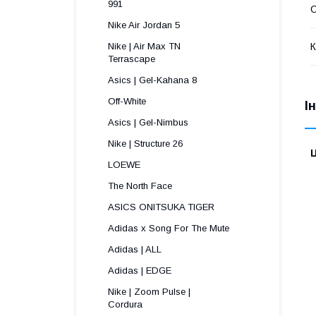
991 
С
Nike Air Jordan 5
К
Nike | Air Max TN
Terrascape 
Asics | Gel-Kahana 8
Off-White
І
Asics | Gel-Nimbus
Nike | Structure 26
Ц
LOEWE
The North Face
ASICS ONITSUKA TIGER
Adidas x Song For The Mute
Adidas | ALL
Adidas | EDGE
Nike | Zoom Pulse |
Cordura ​