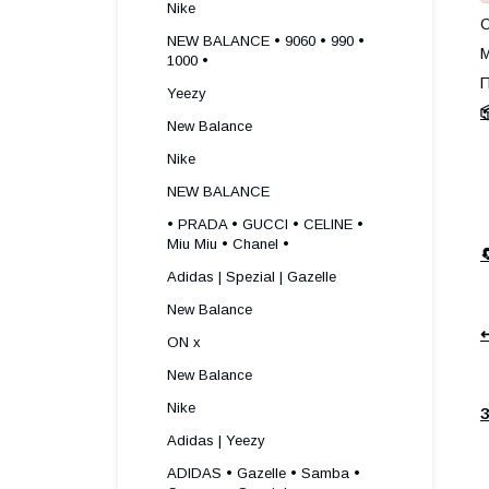
Nike
О
NEW BALANCE • 9060 • 990 •
М
1000 •
П
Yeezy

New Balance
Nike
NEW BALANCE
• PRADA • GUCCI • CELINE •
Miu Miu • Chanel •
Adidas | Spezial | Gazelle
New Balance
↩
ON x
New Balance
Nike
З
Adidas | Yeezy
ADIDAS • Gazelle • Samba •