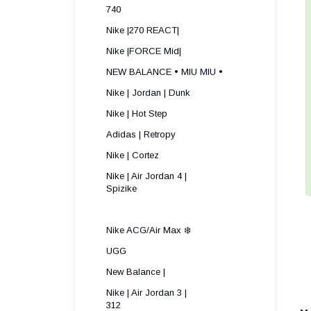
740
Nike |270 REACT|
Nike |FORCE Mid|
NEW BALANCE • MIU MIU •
Nike | Jordan | Dunk
Nike | Hot Step
Adidas | Retropy
Nike | Cortez
Nike | Air Jordan 4 |
Spizike ​
Nike ACG/Air Max ❄️
UGG
New Balance |
Nike | Air Jordan 3 |
312 ​