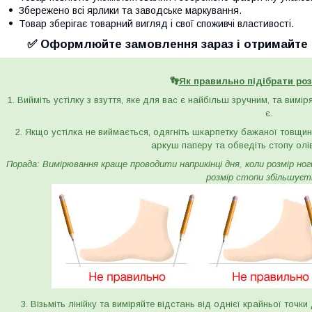
Збережено всі ярлики та заводське маркування.
Товар зберігає товарний вигляд і свої споживчі властивості.
✅ Оформлюйте замовлення зараз і отримайте с
👣
Як правильно підібрати роз
1. Вийміть устілку з взуття, яке для вас є найбільш зручним, та вимі
є.
2. Якщо устілка не виймається, одягніть шкарпетку бажаної товщини 
аркуш паперу та обведіть стопу олі
Порада: Вимірювання краще проводити наприкінці дня, коли розмір ноги 
розмір стопи збільшуєт
3. Візьміть лінійку та виміряйте відстань від однієї крайньої точк