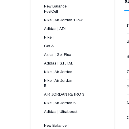
Х
New Balance |
FuelCell
Nike | Air Jordan 1 low
Adidas | ADI
Nike |
В
Cat &
Asics | Gel-Flux
В
Adidas | S.F.T.M.
С
Nike | Air Jordan
Nike | Air Jordan
5 
Р
AIR JORDAN RETRO 3
Nike | Air Jordan 5
Adidas | Ultraboost
New Balance |