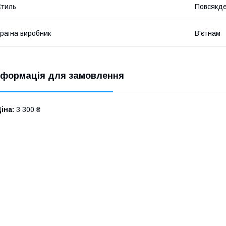
​
тиль
Повсякд
раїна виробник
В'єтнам
​
нформація для замовлення
іна:
3 300 ₴