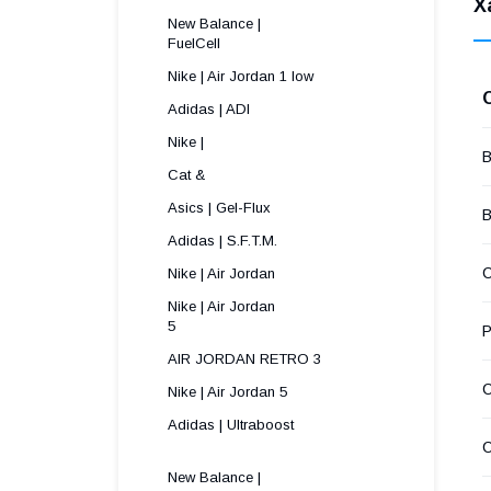
Х
New Balance |
FuelCell
Nike | Air Jordan 1 low
Adidas | ADI
Nike |
В
Cat &
Asics | Gel-Flux
В
Adidas | S.F.T.M.
С
Nike | Air Jordan
Nike | Air Jordan
5 
Р
AIR JORDAN RETRO 3
Nike | Air Jordan 5
Adidas | Ultraboost
New Balance |