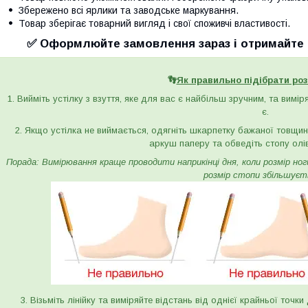
Збережено всі ярлики та заводське маркування.
Товар зберігає товарний вигляд і свої споживчі властивості.
✅ Оформлюйте замовлення зараз і отримайте с
👣
Як правильно підібрати роз
1. Вийміть устілку з взуття, яке для вас є найбільш зручним, та вимі
є.
2. Якщо устілка не виймається, одягніть шкарпетку бажаної товщини 
аркуш паперу та обведіть стопу олі
Порада: Вимірювання краще проводити наприкінці дня, коли розмір ноги 
розмір стопи збільшуєт
3. Візьміть лінійку та виміряйте відстань від однієї крайньої точк