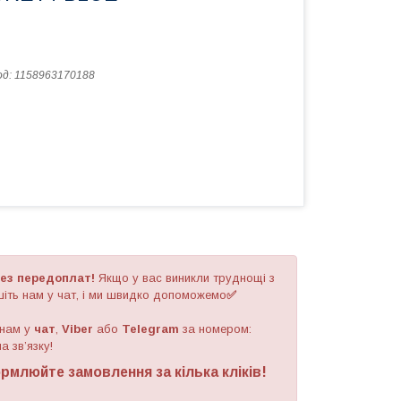
од:
1158963170188
ез передоплат!
Якщо у вас виникли труднощі з
іть нам у чат, і ми швидко допоможемо
✅
 нам у
чат
,
Viber
або
Telegram
за номером
:
а зв’язку!
рмлюйте замовлення за кілька кліків!