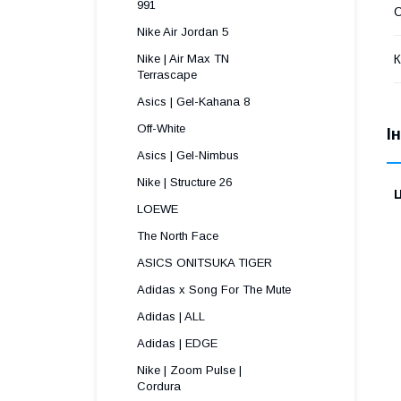
991 
С
Nike Air Jordan 5
К
Nike | Air Max TN
Terrascape 
Asics | Gel-Kahana 8
Off-White
І
Asics | Gel-Nimbus
Nike | Structure 26
Ц
LOEWE
The North Face
ASICS ONITSUKA TIGER
Adidas x Song For The Mute
Adidas | ALL
Adidas | EDGE
Nike | Zoom Pulse |
Cordura ​