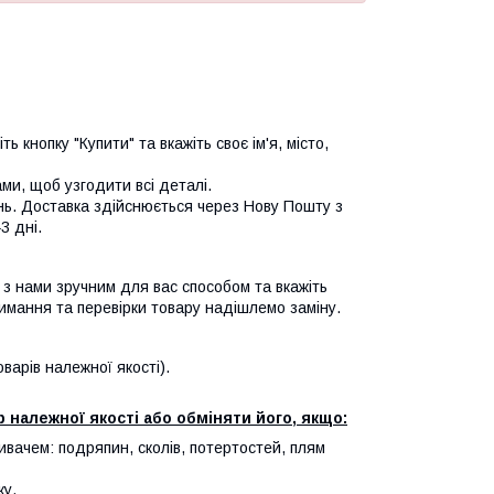
ь кнопку "Купити" та вкажіть своє ім'я, місто,
и, щоб узгодити всі деталі.
нь. Доставка здійснюється через Нову Пошту з
3 дні.
я з нами зручним для вас способом та вкажіть
имання та перевірки товару надішлемо заміну.
арів належної якості).
 належної якості або обміняти його, якщо:
ивачем: подряпин, сколів, потертостей, плям
ку.