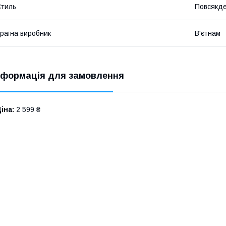
​
тиль
Повсякд
раїна виробник
В'єтнам
​
нформація для замовлення
іна:
2 599 ₴