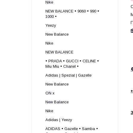
Nike
О
NEW BALANCE • 9060 • 990 •
М
1000 •
П
Yeezy

New Balance
Nike
NEW BALANCE
• PRADA • GUCCI • CELINE •
Miu Miu • Chanel •
Adidas | Spezial | Gazelle
New Balance
↩
ON x
New Balance
Nike
З
Adidas | Yeezy
ADIDAS • Gazelle • Samba •