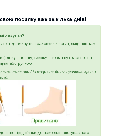
вою посилку вже за кілька днів!
мір взуття?
ряйте її довжину не враховуючи загин, якщо він там
(влітку – тоншу, взимку – товстішу), станьте на
вцем або ручкою.
максимальний (до кінця дня до ніг приливає кров, і
ься).
и до іншої (від п'ятки до найбільш виступаючого