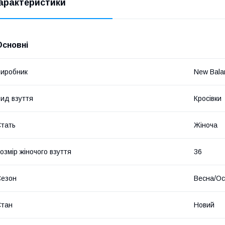
арактеристики
 ​
Основні
иробник
New Bala
ид взуття
Кросівки
тать
Жіноча
​
озмір жіночого взуття
36
Сезон
Весна/Ос
​
Стан
Новий