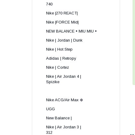
740
Nike |270 REACT|
Nike |FORCE Mid|
NEW BALANCE • MIU MIU •
Nike | Jordan | Dunk
Nike | Hot Step
Adidas | Retropy
Nike | Cortez
Nike | Air Jordan 4 |
Spizike ​
Nike ACG/Air Max ❄️
UGG
New Balance |
Nike | Air Jordan 3 |
312 ​