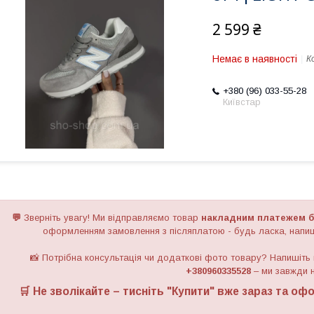
2 599 ₴
Немає в наявності
К
+380 (96) 033-55-28
Київстар
💬
Зверніть увагу!
Ми відправляємо товар
накладним платежем б
оформленням замовлення з післяплатою - будь ласка, напиш
📸 Потрібна консультація чи додаткові фото товару? Напишіть
+380960335528
– ми завжди н
🛒 Не зволікайте – тисніть "
Купити
" вже зараз та офо