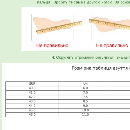
пальця). Зробіть те саме з другою ногою. За осно
4. Округліть отриманий результат і знайдіт