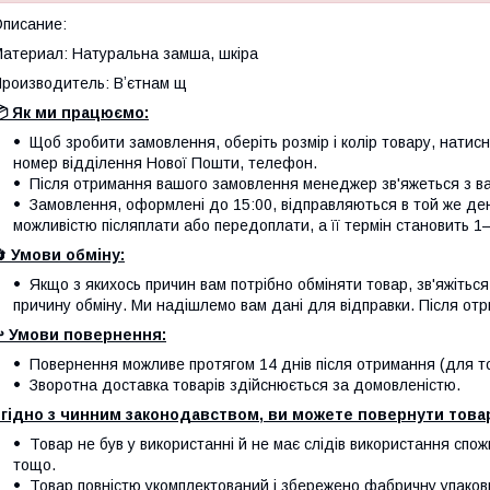
писание:
атериал: Натуральна замша, шкіра
роизводитель: Вʼєтнам щ
 Як ми працюємо:
Щоб зробити замовлення, оберіть розмір і колір товару, натисніт
номер відділення Нової Пошти, телефон.
Після отримання вашого замовлення менеджер зв'яжеться з вам
Замовлення, оформлені до 15:00, відправляються в той же де
можливістю післяплати або передоплати, а її термін становить 1–
🔄
Умови обміну:
Якщо з якихось причин вам потрібно обміняти товар, зв'яжітьс
причину обміну. Ми надішлемо вам дані для відправки. Після отр
️
Умови повернення:
Повернення можливе протягом 14 днів після отримання (для тов
Зворотна доставка товарів здійснюється за домовленістю.
гідно з чинним законодавством, ви можете повернути товар
Товар не був у використанні й не має слідів використання спож
тощо.
Товар повністю укомплектований і збережено фабричну упаков