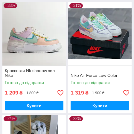
–33%
–31%
Кроссовки Nk shadow зел
Nike
Nike Air Force Low Color
Готово до відправки
Готово до відправки
1 209
1 319
₴
₴
1 800 ₴
1 900 ₴
Купити
Купити
–24%
–23%