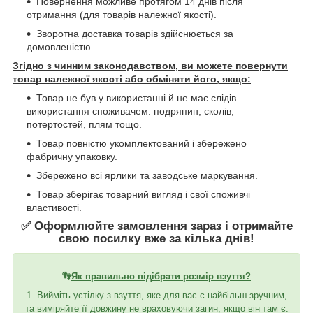
Повернення можливе протягом 14 днів після
отримання (для товарів належної якості).
Зворотна доставка товарів здійснюється за
домовленістю.
Згідно з чинним законодавством, ви можете повернути
товар належної якості або обміняти його, якщо:
Товар не був у використанні й не має слідів
використання споживачем: подряпин, сколів,
потертостей, плям тощо.
Товар повністю укомплектований і збережено
фабричну упаковку.
Збережено всі ярлики та заводське маркування.
Товар зберігає товарний вигляд і свої споживчі
властивості.
✅ Оформлюйте замовлення зараз і отримайте
свою посилку вже за кілька днів!
👣
Як правильно підібрати розмір взуття?
1. Вийміть устілку з взуття, яке для вас є найбільш зручним,
та виміряйте її довжину не враховуючи загин, якщо він там є.