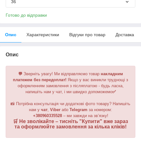
36
Готово до відправки
Опис
Характеристики
Відгуки про товар
Доставка
Опис
💬
Зверніть увагу!
Ми відправляємо товар
накладним
платежем без передоплат!
Якщо у вас виникли труднощі з
оформленням замовлення з післяплатою - будь ласка,
напишіть нам у чат, і ми швидко допоможемо
✅
📸 Потрібна консультація чи додаткові фото товару? Напишіть
нам у
чат
,
Viber
або
Telegram
за номером
:
+380960335528
– ми завжди на зв’язку!
🛒 Не зволікайте – тисніть "
Купити
" вже зараз
та оформлюйте замовлення за кілька кліків!