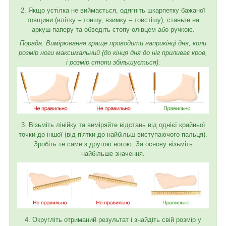
2. Якщо устілка не виймається, одягніть шкарпетку бажаної
товщини (влітку – тоншу, взимку – товстішу), станьте на
аркуш паперу та обведіть стопу олівцем або ручкою.
Порада: Вимірювання краще проводити наприкінці дня, коли
розмір ноги максимальний (до кінця дня до ніг приливає кров,
і розмір стопи збільшується).
3. Візьміть лінійку та виміряйте відстань від однієї крайньої
точки до іншої (від п'ятки до найбільш виступаючого пальця).
Зробіть те саме з другою ногою. За основу візьміть
найбільше значення.
4. Округліть отриманий результат і знайдіть свій розмір у