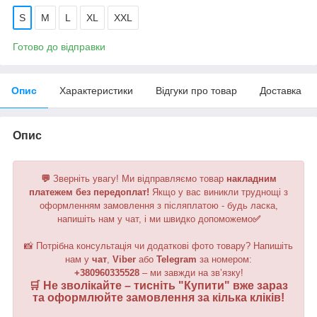
S
M
L
XL
XXL
Готово до відправки
Опис
Характеристики
Відгуки про товар
Доставка
Опис
💬
Зверніть увагу!
Ми відправляємо товар
накладним
платежем без передоплат!
Якщо у вас виникли труднощі з
оформленням замовлення з післяплатою - будь ласка,
напишіть нам у чат, і ми швидко допоможемо
✅
📸 Потрібна консультація чи додаткові фото товару? Напишіть
нам у
чат
,
Viber
або
Telegram
за номером
:
+380960335528
– ми завжди на зв’язку!
🛒 Не зволікайте – тисніть "
Купити
" вже зараз
та оформлюйте замовлення за кілька кліків!