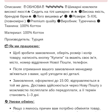
Описание: 🥛ОБНОВА🥛 🔤🔤🔤🔤🔤 🥛Шикарні комлекти
високої якості🔥 Сидить на тілі шикарно 🔥🔥 🌑Висока якість,
брендові бірки🔥 🌑Лого вишивка ✔️ 🌑 🌑Розміри: S-XXL
(повномірні ) 🌑Premium quality 🌑Виробник: Туреччина 🌑
Тканина: 100% Коттон
Материал: 100% Коттон
Производитель: Турция
📦 Як ми працюємо:
Щоб зробити замовлення, оберіть розмір і колір
товару, натисніть кнопку "Купити" та вкажіть своє ім'я,
місто, номер відділення Нової Пошти, телефон.
Після отримання вашого замовлення менеджер
зв'яжеться з вами, щоб узгодити всі деталі.
Замовлення, оформлені до 15:00, відправляються в
той же день. Доставка здійснюється через Нову Пошту з
можливістю післяплати або передоплати, а її термін
становить 1–3 дні.
🔄
Умови обміну:
Якщо з якихось причин вам потрібно обміняти товар,