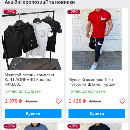
Акційні пропозиції та новинки
–28%
–28%
Мужской летний комплект
Karl LAGRFERD Костюм
Мужской комплект Nike
KitKL001
Футболка Штаны Турция
Готово до відправки
Готово до відправки
1 379
1 439
₴
₴
1 920 ₴
1 995 ₴
Купити
Купити
–28%
–28%