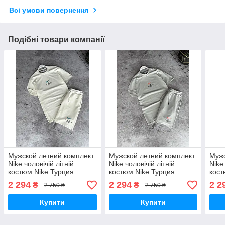
Всі умови повернення
Подібні товари компанії
Мужской летний комплект
Мужской летний комплект
Мужс
Nike чоловічій літній
Nike чоловічій літній
Nike
костюм Nike Турция
костюм Nike Турция
кост
2 294
2 294
2 2
₴
₴
2 750 ₴
2 750 ₴
Купити
Купити