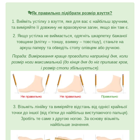
👣
Як правильно підібрати розмір взуття?
1. Вийміть устілку з взуття, яке для вас є найбільш зручним,
та виміряйте її довжину не враховуючи загин, якщо він там є.
2. Якщо устілка не виймається, одягніть шкарпетку бажаної
товщини (влітку – тоншу, взимку – товстішу), станьте на
аркуш паперу та обведіть стопу олівцем або ручкою.
Порада: Вимірювання краще проводити наприкінці дня, коли
розмір ноги максимальний (до кінця дня до ніг приливає кров,
і розмір стопи збільшується).
3. Візьміть лінійку та виміряйте відстань від однієї крайньої
точки до іншої (від п'ятки до найбільш виступаючого пальця).
Зробіть те саме з другою ногою. За основу візьміть
найбільше значення.