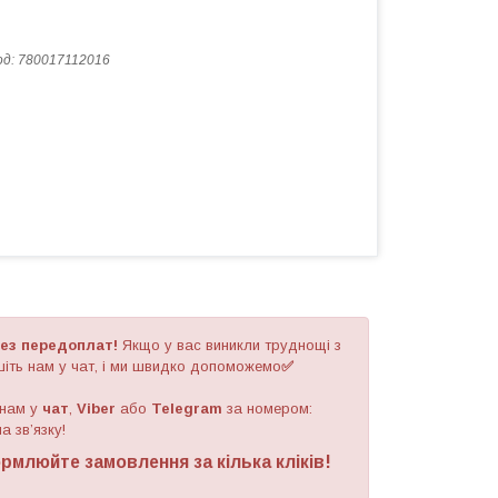
од:
780017112016
ез передоплат!
Якщо у вас виникли труднощі з
іть нам у чат, і ми швидко допоможемо
✅
 нам у
чат
,
Viber
або
Telegram
за номером
:
а зв’язку!
рмлюйте замовлення за кілька кліків!