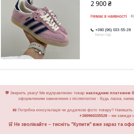
2 900 ₴
Немає в наявності
К
+380 (96) 033-55-28
Київстар
💬
Зверніть увагу!
Ми відправляємо товар
накладним платежем б
оформленням замовлення з післяплатою - будь ласка, напиш
📸 Потрібна консультація чи додаткові фото товару? Напишіть
+380960335528
– ми завжди н
🛒 Не зволікайте – тисніть "
Купити
" вже зараз та офо