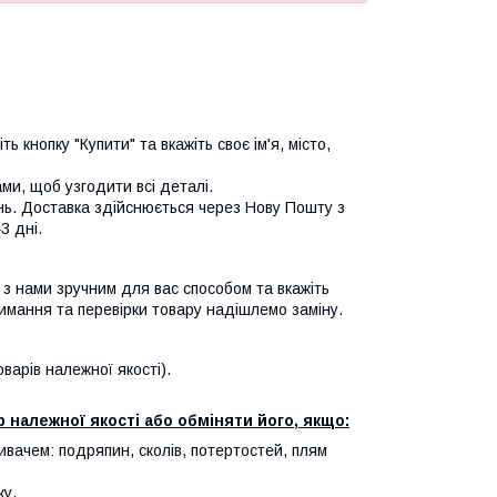
ь кнопку "Купити" та вкажіть своє ім'я, місто,
и, щоб узгодити всі деталі.
нь. Доставка здійснюється через Нову Пошту з
3 дні.
я з нами зручним для вас способом та вкажіть
имання та перевірки товару надішлемо заміну.
арів належної якості).
 належної якості або обміняти його, якщо:
ивачем: подряпин, сколів, потертостей, плям
ку.