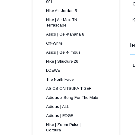
991 
С
Nike Air Jordan 5
К
Nike | Air Max TN
Terrascape 
Asics | Gel-Kahana 8
Off-White
І
Asics | Gel-Nimbus
Nike | Structure 26
Ц
LOEWE
The North Face
ASICS ONITSUKA TIGER
Adidas x Song For The Mute
Adidas | ALL
Adidas | EDGE
Nike | Zoom Pulse |
Cordura ​