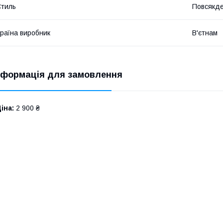
​
тиль
Повсякд
раїна виробник
В'єтнам
​
нформація для замовлення
іна:
2 900 ₴