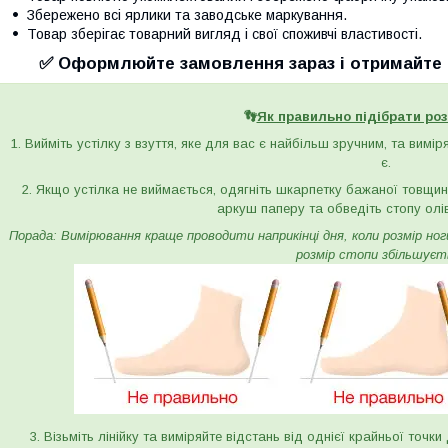
Збережено всі ярлики та заводське маркування.
Товар зберігає товарний вигляд і свої споживчі властивості.
✅ Оформлюйте замовлення зараз і отримайте с
👣
Як правильно підібрати роз
1. Вийміть устілку з взуття, яке для вас є найбільш зручним, та вимі
є.
2. Якщо устілка не виймається, одягніть шкарпетку бажаної товщини 
аркуш паперу та обведіть стопу олі
Порада: Вимірювання краще проводити наприкінці дня, коли розмір ноги 
розмір стопи збільшуєт
3. Візьміть лінійку та виміряйте відстань від однієї крайньої точк