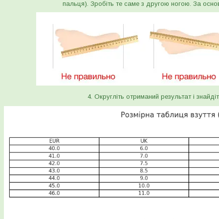
пальця). Зробіть те саме з другою ногою. За осно
4. Округліть отриманий результат і знайдіт