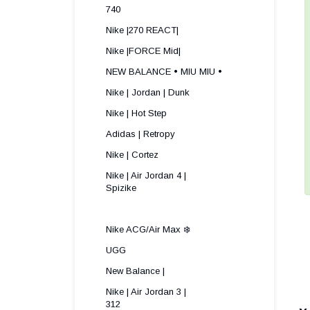
740
Nike |270 REACT|
Nike |FORCE Mid|
NEW BALANCE • MIU MIU •
Nike | Jordan | Dunk
Nike | Hot Step
Adidas | Retropy
Nike | Cortez
Nike | Air Jordan 4 |
Spizike ​
Nike ACG/Air Max ❄️
UGG
New Balance |
Nike | Air Jordan 3 |
312 ​