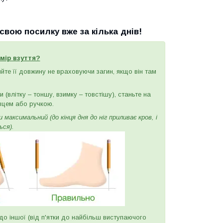
вою посилку вже за кілька днів!
мір взуття?
ряйте її довжину не враховуючи загин, якщо він там
(влітку – тоншу, взимку – товстішу), станьте на
вцем або ручкою.
максимальний (до кінця дня до ніг приливає кров, і
ься).
и до іншої (від п'ятки до найбільш виступаючого