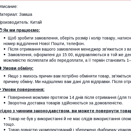
писание:
атериал: Замша
роизводитель: Китай
 Як ми працюємо:
Щоб зробити замовлення, оберіть розмір і колір товару, натисніт
номер відділення Нової Пошти, телефон.
Після отримання вашого замовлення менеджер зв'яжеться з вам
Замовлення, оформлені до 15:00, відправляються в той же де
можливістю післяплати або передоплати, а її термін становить 1–
🔄
Умови обміну:
Якщо з якихось причин вам потрібно обміняти товар, зв'яжітьс
причину обміну. Ми надішлемо вам дані для відправки. Після отр
️
Умови повернення:
Повернення можливе протягом 14 днів після отримання (для тов
Зворотна доставка товарів здійснюється за домовленістю.
гідно з чинним законодавством, ви можете повернути товар
Товар не був у використанні й не має слідів використання спож
тощо.
Товар повністю укомплектований і збережено фабричну упаков