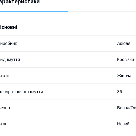
арактеристики
 ​
Основні
иробник
Adidas
ид взуття
Кросівки
тать
Жіноча
​
озмір жіночого взуття
36
Сезон
Весна/Ос
​
Стан
Новий