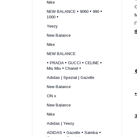
Nike
О
NEW BALANCE • 9060 • 990 •
М
1000 •
П
Yeezy

New Balance
Nike
NEW BALANCE
• PRADA • GUCCI • CELINE •
Miu Miu • Chanel •
Adidas | Spezial | Gazelle
New Balance
↩
ON x
New Balance
Nike
З
Adidas | Yeezy
ADIDAS • Gazelle • Samba •