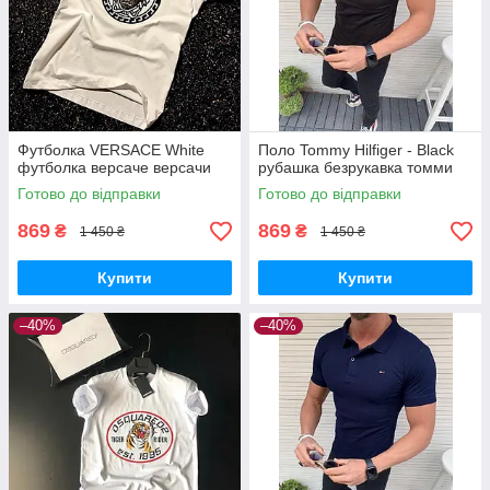
Футболка VERSACE White
Поло Tommy Hilfiger - Black
футболка версаче версачи
рубашка безрукавка томми
Готово до відправки
Готово до відправки
869
869
₴
₴
1 450 ₴
1 450 ₴
Купити
Купити
–40%
–40%