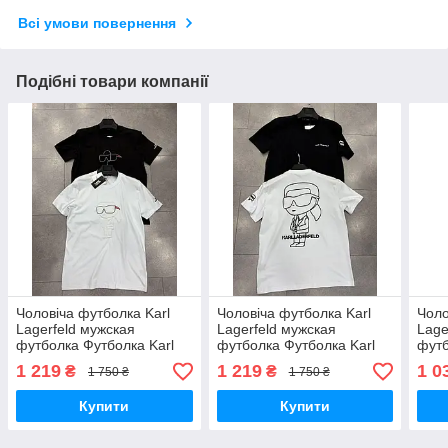
Всі умови повернення
Подібні товари компанії
Чоловіча футболка Karl
Чоловіча футболка Karl
Чоло
Lagerfeld мужская
Lagerfeld мужская
Lage
футболка Футболка Karl
футболка Футболка Karl
футб
Lagrferd TShKLn012
Lagrferd TShKLn011
TSh
1 219
1 219
1 0
₴
₴
1 750 ₴
1 750 ₴
Турция
Турция
Купити
Купити