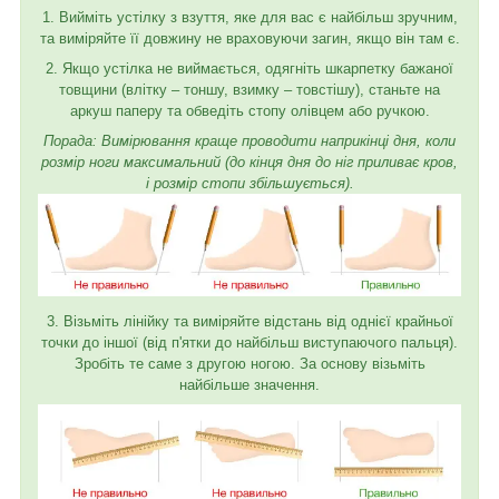
1. Вийміть устілку з взуття, яке для вас є найбільш зручним,
та виміряйте її довжину не враховуючи загин, якщо він там є.
2. Якщо устілка не виймається, одягніть шкарпетку бажаної
товщини (влітку – тоншу, взимку – товстішу), станьте на
аркуш паперу та обведіть стопу олівцем або ручкою.
Порада: Вимірювання краще проводити наприкінці дня, коли
розмір ноги максимальний (до кінця дня до ніг приливає кров,
і розмір стопи збільшується).
3. Візьміть лінійку та виміряйте відстань від однієї крайньої
точки до іншої (від п'ятки до найбільш виступаючого пальця).
Зробіть те саме з другою ногою. За основу візьміть
найбільше значення.