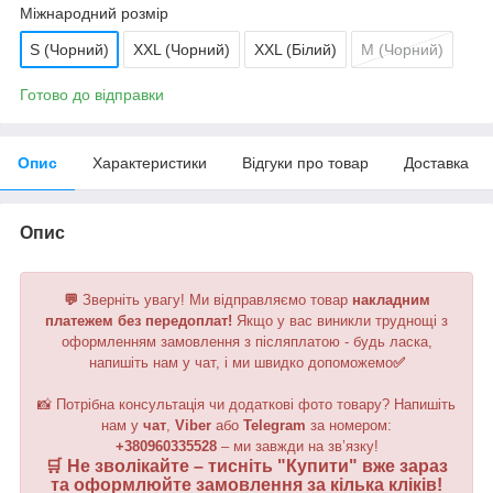
Міжнародний розмір
S (Чорний)
XXL (Чорний)
XXL (Білий)
M (Чорний)
Готово до відправки
Опис
Характеристики
Відгуки про товар
Доставка
Опис
💬
Зверніть увагу!
Ми відправляємо товар
накладним
платежем без передоплат!
Якщо у вас виникли труднощі з
оформленням замовлення з післяплатою - будь ласка,
напишіть нам у чат, і ми швидко допоможемо
✅
📸 Потрібна консультація чи додаткові фото товару? Напишіть
нам у
чат
,
Viber
або
Telegram
за номером
:
+380960335528
– ми завжди на зв’язку!
🛒 Не зволікайте – тисніть "
Купити
" вже зараз
та оформлюйте замовлення за кілька кліків!