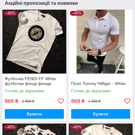
Акційні пропозиції та новинки
–40%
–40%
Футболка FENDI FF White
футболка фенді фенди
Поло Tommy Hilfiger - White
Готово до відправки
Готово до відправки
869
869
₴
₴
1 450 ₴
1 450 ₴
Купити
Купити
–40%
–40%