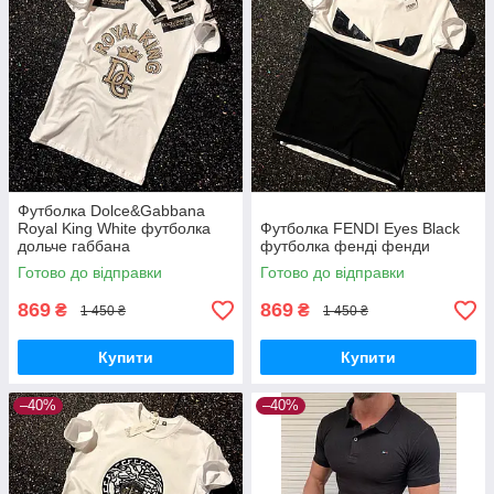
Футболка Dolce&Gabbana
Royal King White футболка
Футболка FENDI Eyes Black
дольче габбана
футболка фенді фенди
Готово до відправки
Готово до відправки
869
869
₴
₴
1 450 ₴
1 450 ₴
Купити
Купити
–40%
–40%