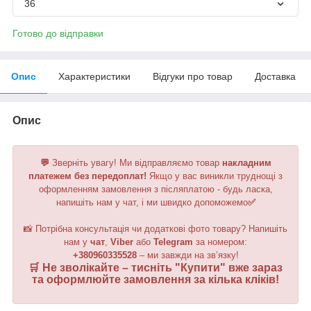
36
Готово до відправки
Опис
Характеристики
Відгуки про товар
Доставка
Опис
💬
Зверніть увагу!
Ми відправляємо товар
накладним
платежем без передоплат!
Якщо у вас виникли труднощі з
оформленням замовлення з післяплатою - будь ласка,
напишіть нам у чат, і ми швидко допоможемо
✅
📸 Потрібна консультація чи додаткові фото товару? Напишіть
нам у
чат
,
Viber
або
Telegram
за номером
:
+380960335528
– ми завжди на зв’язку!
🛒 Не зволікайте – тисніть "
Купити
" вже зараз
та оформлюйте замовлення за кілька кліків!