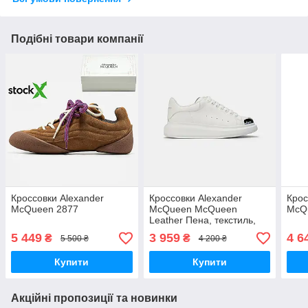
Подібні товари компанії
Кроссовки Alexander
Кроссовки Alexander
Крос
McQueen 2877
McQueen McQueen
McQ
Leather Пена, текстиль,
матовая кожа
5 449
3 959
4 6
₴
₴
5 500 ₴
4 200 ₴
Купити
Купити
Акційні пропозиції та новинки