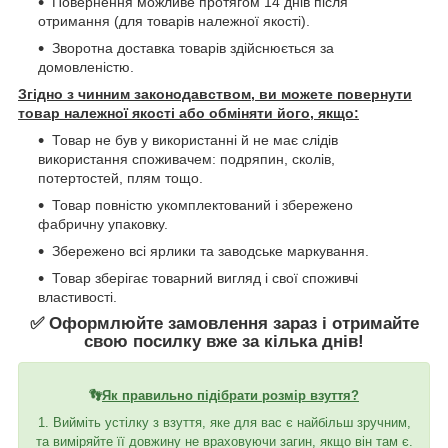
Повернення можливе протягом 14 днів після
отримання (для товарів належної якості).
Зворотна доставка товарів здійснюється за
домовленістю.
Згідно з чинним законодавством, ви можете повернути
товар належної якості або обміняти його, якщо:
Товар не був у використанні й не має слідів
використання споживачем: подряпин, сколів,
потертостей, плям тощо.
Товар повністю укомплектований і збережено
фабричну упаковку.
Збережено всі ярлики та заводське маркування.
Товар зберігає товарний вигляд і свої споживчі
властивості.
✅ Оформлюйте замовлення зараз і отримайте
свою посилку вже за кілька днів!
👣
Як правильно підібрати розмір взуття?
1. Вийміть устілку з взуття, яке для вас є найбільш зручним,
та виміряйте її довжину не враховуючи загин, якщо він там є.