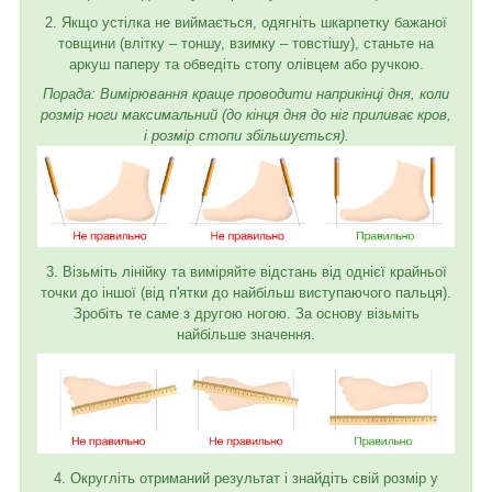
2. Якщо устілка не виймається, одягніть шкарпетку бажаної
товщини (влітку – тоншу, взимку – товстішу), станьте на
аркуш паперу та обведіть стопу олівцем або ручкою.
Порада: Вимірювання краще проводити наприкінці дня, коли
розмір ноги максимальний (до кінця дня до ніг приливає кров,
і розмір стопи збільшується).
3. Візьміть лінійку та виміряйте відстань від однієї крайньої
точки до іншої (від п'ятки до найбільш виступаючого пальця).
Зробіть те саме з другою ногою. За основу візьміть
найбільше значення.
4. Округліть отриманий результат і знайдіть свій розмір у