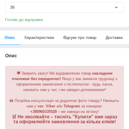
36
Готово до відправки
Опис
Характеристики
Відгуки про товар
Доставка
Опис
💬
Зверніть увагу!
Ми відправляємо товар
накладним
платежем без передоплат!
Якщо у вас виникли труднощі з
оформленням замовлення з післяплатою - будь ласка,
напишіть нам у чат, і ми швидко допоможемо
✅
📸 Потрібна консультація чи додаткові фото товару? Напишіть
нам у
чат
,
Viber
або
Telegram
за номером
:
+380960335528
– ми завжди на зв’язку!
🛒 Не зволікайте – тисніть "
Купити
" вже зараз
та оформлюйте замовлення за кілька кліків!