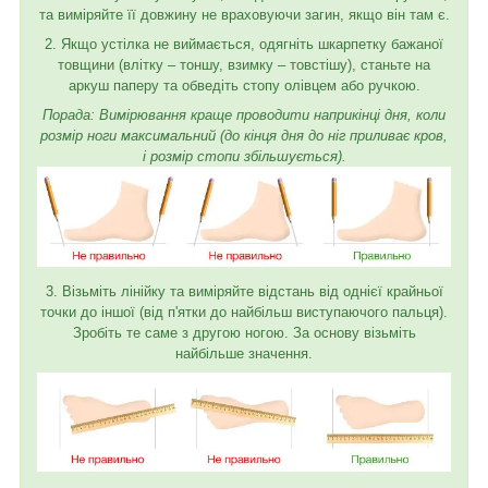
та виміряйте її довжину не враховуючи загин, якщо він там є.
2. Якщо устілка не виймається, одягніть шкарпетку бажаної
товщини (влітку – тоншу, взимку – товстішу), станьте на
аркуш паперу та обведіть стопу олівцем або ручкою.
Порада: Вимірювання краще проводити наприкінці дня, коли
розмір ноги максимальний (до кінця дня до ніг приливає кров,
і розмір стопи збільшується).
3. Візьміть лінійку та виміряйте відстань від однієї крайньої
точки до іншої (від п'ятки до найбільш виступаючого пальця).
Зробіть те саме з другою ногою. За основу візьміть
найбільше значення.