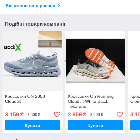
Всі умови повернення
Подібні товари компанії
Кроссовки ON 2858
Кроссовки On Running
Крос
Cloudtilt
Cloudtilt White Black
Cloud
Текстиль
3 159
2 859
3 1
₴
₴
3 500 ₴
3 200 ₴
Купити
Купити