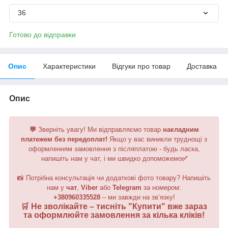
36
Готово до відправки
Опис
Характеристики
Відгуки про товар
Доставка
Опис
💬
Зверніть увагу!
Ми відправляємо товар
накладним
платежем без передоплат!
Якщо у вас виникли труднощі з
оформленням замовлення з післяплатою - будь ласка,
напишіть нам у чат, і ми швидко допоможемо
✅
📸 Потрібна консультація чи додаткові фото товару? Напишіть
нам у
чат
,
Viber
або
Telegram
за номером
:
+380960335528
– ми завжди на зв’язку!
🛒 Не зволікайте – тисніть "
Купити
" вже зараз
та оформлюйте замовлення за кілька кліків!