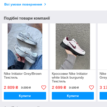
Всі умови повернення
Подібні товари компанії
Nike Initiator Grey/Brown
Кроссовки Nike Initiator
Nike
Текстиль
white black burgundy
Grey
Текстиль
2 809
2 699
3 1
₴
₴
3 200 ₴
3 100 ₴
Купити
Купити