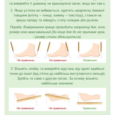
та виміряйте її довжину не враховуючи загин, якщо він там є.
2. Якщо устілка не виймається, одягніть шкарпетку бажаної
товщини (влітку – тоншу, взимку – товстішу), станьте на
аркуш паперу та обведіть стопу олівцем або ручкою.
Порада: Вимірювання краще проводити наприкінці дня, коли
розмір ноги максимальний (до кінця дня до ніг приливає кров,
і розмір стопи збільшується).
3. Візьміть лінійку та виміряйте відстань від однієї крайньої
точки до іншої (від п'ятки до найбільш виступаючого пальця).
Зробіть те саме з другою ногою. За основу візьміть
найбільше значення.