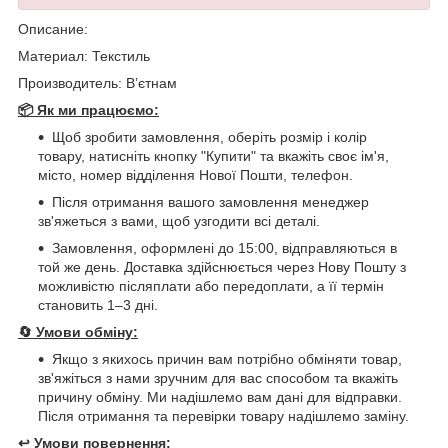
Описание:
Материал: Текстиль
Производитель: Вʼєтнам
📦 Як ми працюємо:
Щоб зробити замовлення, оберіть розмір і колір
товару, натисніть кнопку "Купити" та вкажіть своє ім'я,
місто, номер відділення Нової Пошти, телефон.
Після отримання вашого замовлення менеджер
зв'яжеться з вами, щоб узгодити всі деталі.
Замовлення, оформлені до 15:00, відправляються в
той же день. Доставка здійснюється через Нову Пошту з
можливістю післяплати або передоплати, а її термін
становить 1–3 дні.
🔄
Умови обміну:
Якщо з якихось причин вам потрібно обміняти товар,
зв'яжіться з нами зручним для вас способом та вкажіть
причину обміну. Ми надішлемо вам дані для відправки.
Після отримання та перевірки товару надішлемо заміну.
↩️
Умови повернення: