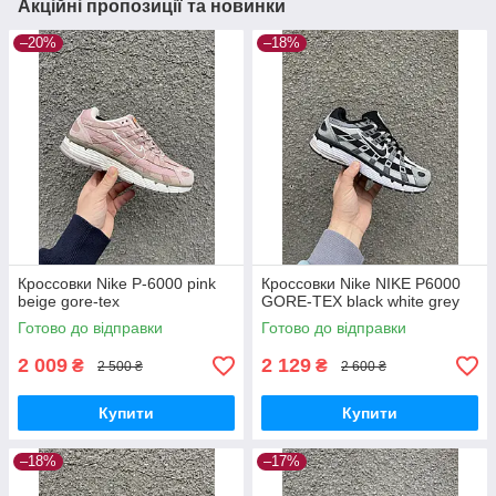
Акційні пропозиції та новинки
–20%
–18%
Кроссовки Nike P-6000 pink
Кроссовки Nike NIKE P6000
beige gore-tex
GORE-TEX black white grey
Готово до відправки
Готово до відправки
2 009
2 129
₴
₴
2 500 ₴
2 600 ₴
Купити
Купити
–18%
–17%