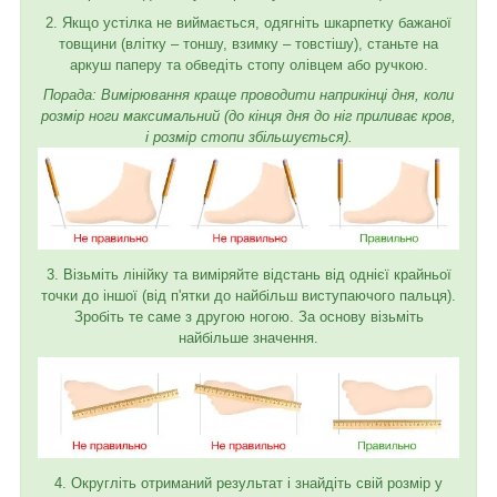
2. Якщо устілка не виймається, одягніть шкарпетку бажаної
товщини (влітку – тоншу, взимку – товстішу), станьте на
аркуш паперу та обведіть стопу олівцем або ручкою.
Порада: Вимірювання краще проводити наприкінці дня, коли
розмір ноги максимальний (до кінця дня до ніг приливає кров,
і розмір стопи збільшується).
3. Візьміть лінійку та виміряйте відстань від однієї крайньої
точки до іншої (від п'ятки до найбільш виступаючого пальця).
Зробіть те саме з другою ногою. За основу візьміть
найбільше значення.
4. Округліть отриманий результат і знайдіть свій розмір у