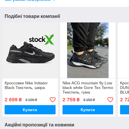
Подібні товари компанії
Кроссовки Nike Initiator
Nike ACG mountain fly Low
Крос
Black Текстиль, шкіра
black white Gore Tex Termo
DUN
Текстиль, гума
BLUE
2 699
2 759
2 7
₴
₴
3 100 ₴
3 150 ₴
Купити
Купити
Акційні пропозиції та новинки