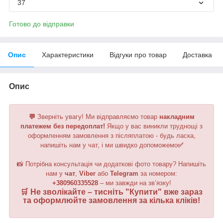
37
Готово до відправки
Опис
Характеристики
Відгуки про товар
Доставка
Опис
💬
Зверніть увагу!
Ми відправляємо товар
накладним
платежем без передоплат!
Якщо у вас виникли труднощі з
оформленням замовлення з післяплатою - будь ласка,
напишіть нам у чат, і ми швидко допоможемо
✅
📸 Потрібна консультація чи додаткові фото товару? Напишіть
нам у
чат
,
Viber
або
Telegram
за номером
:
+380960335528
– ми завжди на зв’язку!
🛒 Не зволікайте – тисніть "
Купити
" вже зараз
та оформлюйте замовлення за кілька кліків!