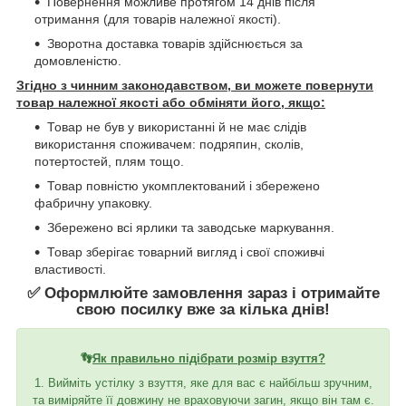
Повернення можливе протягом 14 днів після
отримання (для товарів належної якості).
Зворотна доставка товарів здійснюється за
домовленістю.
Згідно з чинним законодавством, ви можете повернути
товар належної якості або обміняти його, якщо:
Товар не був у використанні й не має слідів
використання споживачем: подряпин, сколів,
потертостей, плям тощо.
Товар повністю укомплектований і збережено
фабричну упаковку.
Збережено всі ярлики та заводське маркування.
Товар зберігає товарний вигляд і свої споживчі
властивості.
✅ Оформлюйте замовлення зараз і отримайте
свою посилку вже за кілька днів!
👣
Як правильно підібрати розмір взуття?
1. Вийміть устілку з взуття, яке для вас є найбільш зручним,
та виміряйте її довжину не враховуючи загин, якщо він там є.