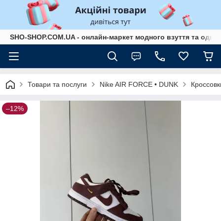
SHO-SHOP.COM.UA - онлайн-маркет модного взуття та одягу 
Товари та послуги
Nike AIR FORCE • DUNK
Кроссовк
–12%