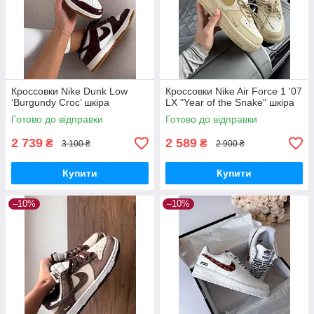
Кроссовки Nike Dunk Low
Кроссовки Nike Air Force 1 '07
‘Burgundy Croc’ шкіра
LX "Year of the Snake" шкіра
Готово до відправки
Готово до відправки
2 739
2 589
₴
₴
3 100 ₴
2 900 ₴
Купити
Купити
–10%
–10%