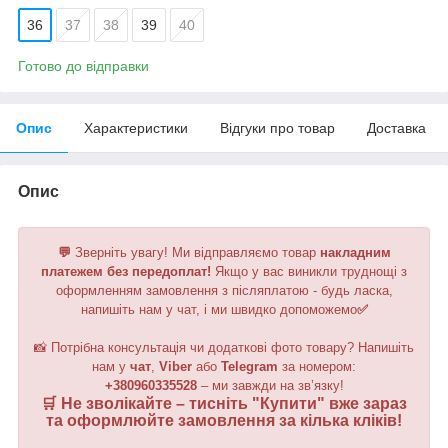
36
37
38
39
40
Готово до відправки
Опис
Характеристики
Відгуки про товар
Доставка
Опис
💬
Зверніть увагу!
Ми відправляємо товар
накладним
платежем без передоплат!
Якщо у вас виникли труднощі з
оформленням замовлення з післяплатою - будь ласка,
напишіть нам у чат, і ми швидко допоможемо
✅
📸 Потрібна консультація чи додаткові фото товару? Напишіть
нам у
чат
,
Viber
або
Telegram
за номером
:
+380960335528
– ми завжди на зв’язку!
🛒 Не зволікайте – тисніть "
Купити
" вже зараз
та оформлюйте замовлення за кілька кліків!