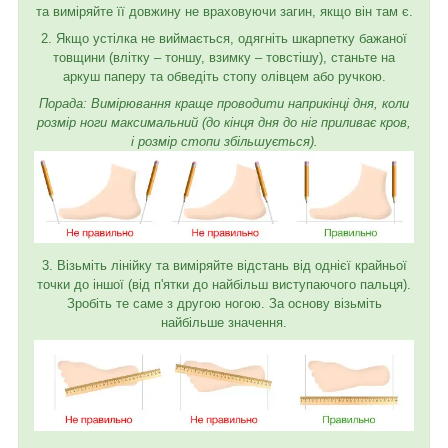
та виміряйте її довжину не враховуючи загин, якщо він там є.
2. Якщо устілка не виймається, одягніть шкарпетку бажаної
товщини (влітку – тоншу, взимку – товстішу), станьте на
аркуш паперу та обведіть стопу олівцем або ручкою.
Порада: Вимірювання краще проводити наприкінці дня, коли
розмір ноги максимальний (до кінця дня до ніг приливає кров,
і розмір стопи збільшується).
3. Візьміть лінійку та виміряйте відстань від однієї крайньої
точки до іншої (від п'ятки до найбільш виступаючого пальця).
Зробіть те саме з другою ногою. За основу візьміть
найбільше значення.