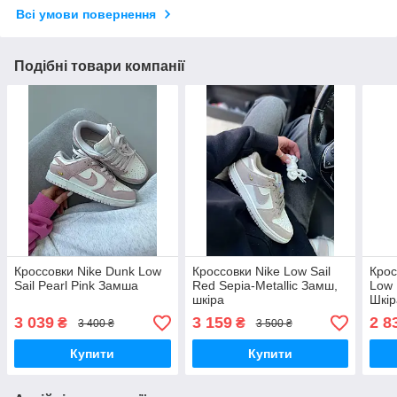
Всі умови повернення
Подібні товари компанії
Кроссовки Nike Dunk Low
Кроссовки Nike Low Sail
Крос
Sail Pearl Pink Замша
Red Sepia-Metallic Замш,
Low 
шкіра
Шкір
3 039
3 159
2 8
₴
₴
3 400 ₴
3 500 ₴
Купити
Купити