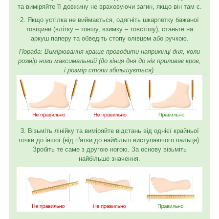
та виміряйте її довжину не враховуючи загин, якщо він там є.
2. Якщо устілка не виймається, одягніть шкарпетку бажаної
товщини (влітку – тоншу, взимку – товстішу), станьте на
аркуш паперу та обведіть стопу олівцем або ручкою.
Порада: Вимірювання краще проводити наприкінці дня, коли
розмір ноги максимальний (до кінця дня до ніг приливає кров,
і розмір стопи збільшується).
3. Візьміть лінійку та виміряйте відстань від однієї крайньої
точки до іншої (від п'ятки до найбільш виступаючого пальця).
Зробіть те саме з другою ногою. За основу візьміть
найбільше значення.