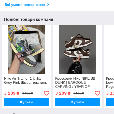
Всі умови повернення
Подібні товари компанії
Nike Air Trainer 1 Utility
Кроссовки Nike NIKE SB
Крос
Grey Pink Шкіра, текстиль
DUNK | BAROQUE
Low 
CARVING / YEAR OF
Rega
HORSE Шкіра
шкір
3 209
3 209
3 1
₴
₴
3 600 ₴
3 500 ₴
Купити
Купити