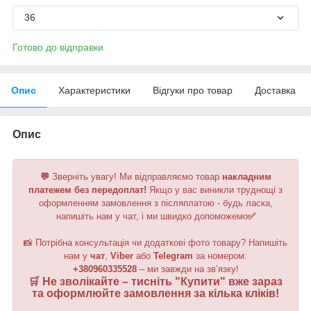
36
Готово до відправки
Опис
Характеристики
Відгуки про товар
Доставка
Опис
💬
Зверніть увагу!
Ми відправляємо товар
накладним
платежем без передоплат!
Якщо у вас виникли труднощі з
оформленням замовлення з післяплатою - будь ласка,
напишіть нам у чат, і ми швидко допоможемо
✅
📸 Потрібна консультація чи додаткові фото товару? Напишіть
нам у
чат
,
Viber
або
Telegram
за номером
:
+380960335528
– ми завжди на зв’язку!
🛒 Не зволікайте – тисніть "
Купити
" вже зараз
та оформлюйте замовлення за кілька кліків!