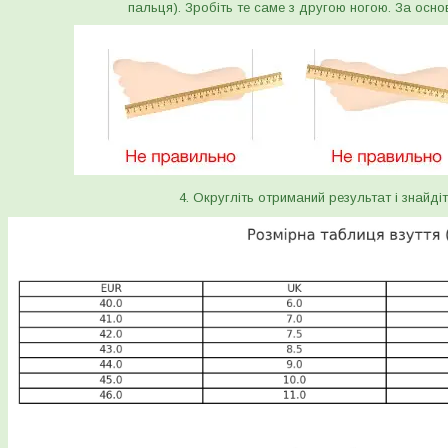
пальця). Зробіть те саме з другою ногою. За осно
4. Округліть отриманий результат і знайдіт