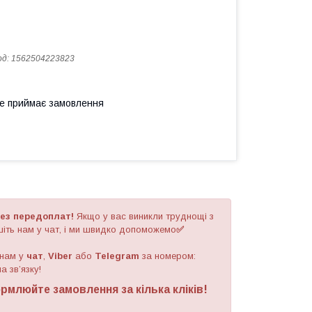
од:
1562504223823
не приймає замовлення
ез передоплат!
Якщо у вас виникли труднощі з
іть нам у чат, і ми швидко допоможемо
✅
 нам у
чат
,
Viber
або
Telegram
за номером
:
а зв’язку!
рмлюйте замовлення за кілька кліків!