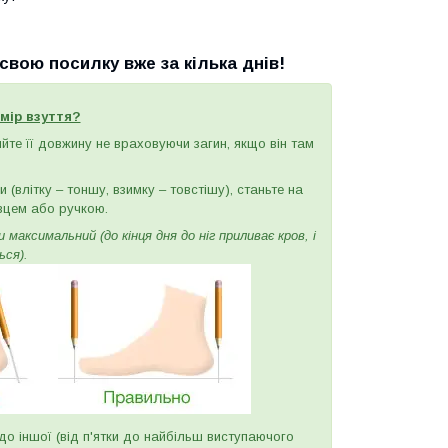
вою посилку вже за кілька днів!
мір взуття?
ряйте її довжину не враховуючи загин, якщо він там
(влітку – тоншу, взимку – товстішу), станьте на
вцем або ручкою.
максимальний (до кінця дня до ніг приливає кров, і
ься).
и до іншої (від п'ятки до найбільш виступаючого