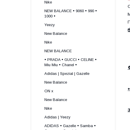
Nike
О
NEW BALANCE • 9060 • 990 •
М
1000 •
П
Yeezy

New Balance
Nike
NEW BALANCE
• PRADA • GUCCI • CELINE •
Miu Miu • Chanel •
Adidas | Spezial | Gazelle
New Balance
↩
ON x
New Balance
Nike
З
Adidas | Yeezy
ADIDAS • Gazelle • Samba •