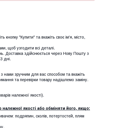
ь кнопку "Купити" та вкажіть своє ім'я, місто,
и, щоб узгодити всі деталі.
нь. Доставка здійснюється через Нову Пошту з
3 дні.
я з нами зручним для вас способом та вкажіть
имання та перевірки товару надішлемо заміну.
арів належної якості).
 належної якості або обміняти його, якщо:
ивачем: подряпин, сколів, потертостей, плям
ку.