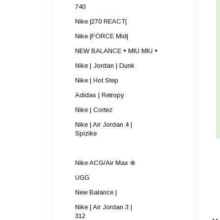
740
Nike |270 REACT|
Nike |FORCE Mid|
NEW BALANCE • MIU MIU •
Nike | Jordan | Dunk
Nike | Hot Step
Adidas | Retropy
Nike | Cortez
Nike | Air Jordan 4 |
Spizike ​
Nike ACG/Air Max ❄️
UGG
New Balance |
Nike | Air Jordan 3 |
312 ​