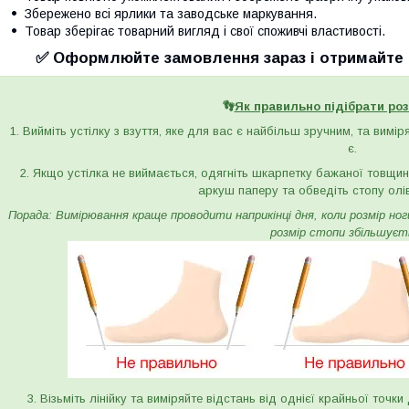
Збережено всі ярлики та заводське маркування.
Товар зберігає товарний вигляд і свої споживчі властивості.
✅ Оформлюйте замовлення зараз і отримайте с
👣
Як правильно підібрати роз
1. Вийміть устілку з взуття, яке для вас є найбільш зручним, та вимі
є.
2. Якщо устілка не виймається, одягніть шкарпетку бажаної товщини 
аркуш паперу та обведіть стопу олі
Порада: Вимірювання краще проводити наприкінці дня, коли розмір ноги 
розмір стопи збільшуєт
3. Візьміть лінійку та виміряйте відстань від однієї крайньої точк