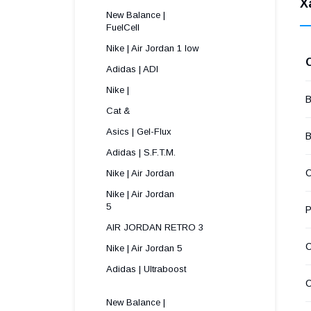
Х
New Balance |
FuelCell
Nike | Air Jordan 1 low
Adidas | ADI
Nike |
В
Cat &
Asics | Gel-Flux
В
Adidas | S.F.T.M.
С
Nike | Air Jordan
Nike | Air Jordan
5 
Р
AIR JORDAN RETRO 3
Nike | Air Jordan 5
Adidas | Ultraboost
New Balance |