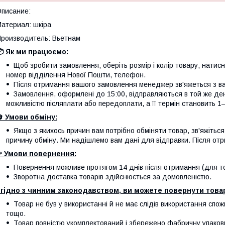
писание:
атериал: шкіра
роизводитель: Вьетнам
 Як ми працюємо:
Щоб зробити замовлення, оберіть розмір і колір товару, натисніт
номер відділення Нової Пошти, телефон.
Після отримання вашого замовлення менеджер зв'яжеться з вам
Замовлення, оформлені до 15:00, відправляються в той же де
можливістю післяплати або передоплати, а її термін становить 1–
🔄
Умови обміну:
Якщо з якихось причин вам потрібно обміняти товар, зв'яжітьс
причину обміну. Ми надішлемо вам дані для відправки. Після отр
️
Умови повернення:
Повернення можливе протягом 14 днів після отримання (для тов
Зворотна доставка товарів здійснюється за домовленістю.
гідно з чинним законодавством, ви можете повернути товар
Товар не був у використанні й не має слідів використання спож
тощо.
Товар повністю укомплектований і збережено фабричну упаков