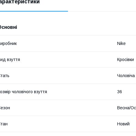
арактеристики
 ​
Основні
иробник
Nike
ид взуття
Кросівки
тать
Чоловіча
​
озмір чоловічого взуття
36
Сезон
Весна/Ос
​
Стан
Новий