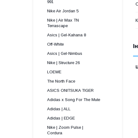
991 
С
Nike Air Jordan 5
К
Nike | Air Max TN
Terrascape 
Asics | Gel-Kahana 8
Off-White
І
Asics | Gel-Nimbus
Nike | Structure 26
Ц
LOEWE
The North Face
ASICS ONITSUKA TIGER
Adidas x Song For The Mute
Adidas | ALL
Adidas | EDGE
Nike | Zoom Pulse |
Cordura ​