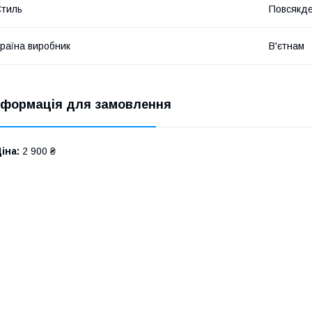
​
тиль
Повсякд
раїна виробник
В'єтнам
​
нформація для замовлення
іна:
2 900 ₴