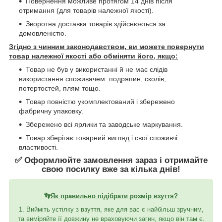
Повернення можливе протягом 14 днів після
отримання (для товарів належної якості).
Зворотна доставка товарів здійснюється за
домовленістю.
Згідно з чинним законодавством, ви можете повернути
товар належної якості або обміняти його, якщо:
Товар не був у використанні й не має слідів
використання споживачем: подряпин, сколів,
потертостей, плям тощо.
Товар повністю укомплектований і збережено
фабричну упаковку.
Збережено всі ярлики та заводське маркування.
Товар зберігає товарний вигляд і свої споживчі
властивості.
✅ Оформлюйте замовлення зараз і отримайте
свою посилку вже за кілька днів!
👣
Як правильно підібрати розмір взуття?
1. Вийміть устілку з взуття, яке для вас є найбільш зручним,
та виміряйте її довжину не враховуючи загин, якщо він там є.