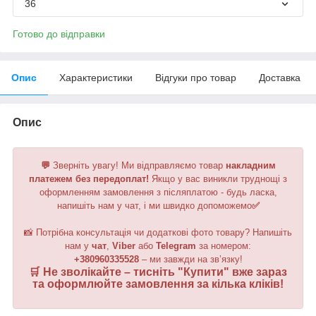
36
Готово до відправки
Опис
Характеристики
Відгуки про товар
Доставка
Опис
💬
Зверніть увагу!
Ми відправляємо товар
накладним
платежем без передоплат!
Якщо у вас виникли труднощі з
оформленням замовлення з післяплатою - будь ласка,
напишіть нам у чат, і ми швидко допоможемо
✅
📸 Потрібна консультація чи додаткові фото товару? Напишіть
нам у
чат
,
Viber
або
Telegram
за номером
:
+380960335528
– ми завжди на зв’язку!
🛒 Не зволікайте – тисніть "
Купити
" вже зараз
та оформлюйте замовлення за кілька кліків!