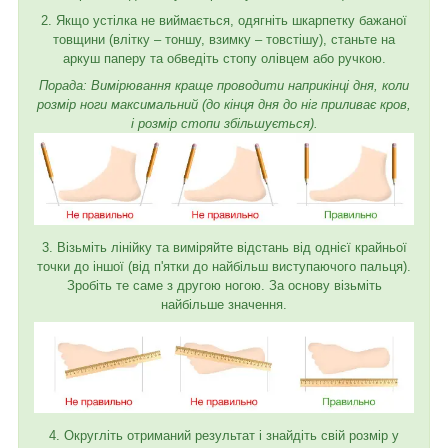
2. Якщо устілка не виймається, одягніть шкарпетку бажаної
товщини (влітку – тоншу, взимку – товстішу), станьте на
аркуш паперу та обведіть стопу олівцем або ручкою.
Порада: Вимірювання краще проводити наприкінці дня, коли
розмір ноги максимальний (до кінця дня до ніг приливає кров,
і розмір стопи збільшується).
3. Візьміть лінійку та виміряйте відстань від однієї крайньої
точки до іншої (від п'ятки до найбільш виступаючого пальця).
Зробіть те саме з другою ногою. За основу візьміть
найбільше значення.
4. Округліть отриманий результат і знайдіть свій розмір у