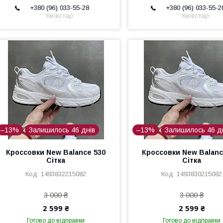
+380 (96) 033-55-28
+380 (96) 033-55-2
Київстар
Київстар
–13%
Залишилось 46 днів
–13%
Залишилось 46 д
Кроссовки New Balance 530
Кроссовки New Balanc
Сітка
Сітка
1493832215082
1493830215082
3 000 ₴
3 000 ₴
2 599 ₴
2 599 ₴
Готово до відправки
Готово до відправки