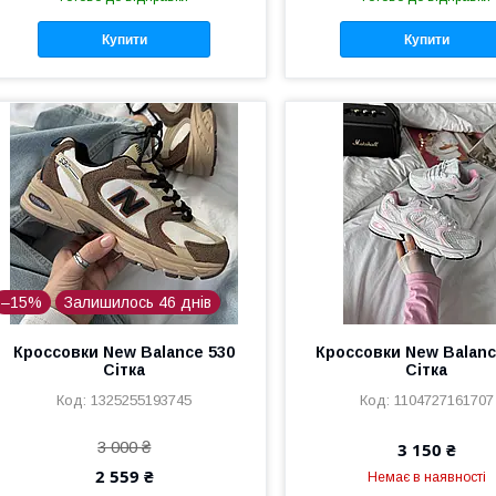
​
Купити
Купити
​
–15%
Залишилось 46 днів
Кроссовки New Balance 530
Кроссовки New Balanc
Сітка
Сітка
1325255193745
1104727161707
3 000 ₴
3 150 ₴
2 559 ₴
Немає в наявності