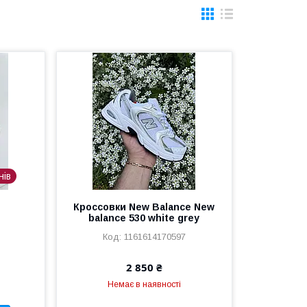
нів
Кроссовки New Balance New
balance 530 white grey
9
1161614170597
2 850 ₴
Немає в наявності