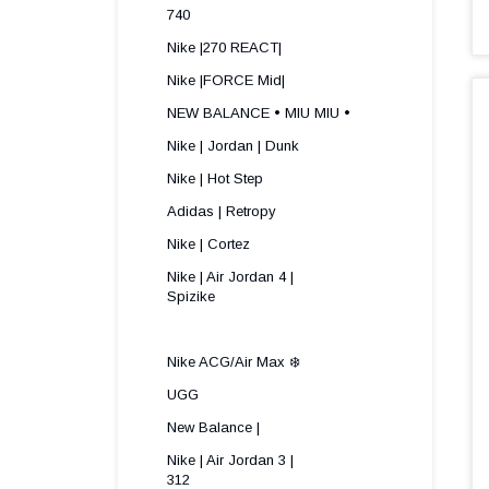
740
Nike |270 REACT|
Nike |FORCE Mid|
NEW BALANCE • MIU MIU •
Nike | Jordan | Dunk
Nike | Hot Step
Adidas | Retropy
Nike | Cortez
Nike | Air Jordan 4 |
Spizike ​
Nike ACG/Air Max ❄️
UGG
New Balance |
Nike | Air Jordan 3 |
312 ​