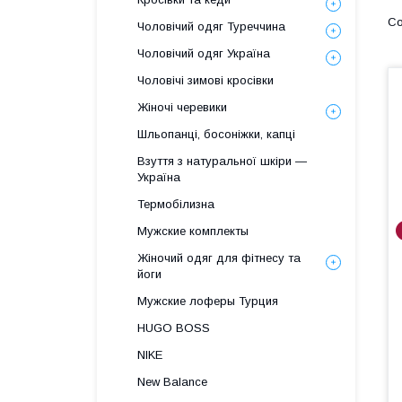
Чоловічий одяг Туреччина
Чоловічий одяг Україна
Чоловічі зимові кросівки
Жіночі черевики
Шльопанці, босоніжки, капці
Взуття з натуральної шкіри —
Україна
Термобілизна
Мужские комплекты
Жіночий одяг для фітнесу та
йоги
Мужские лоферы Турция
HUGO BOSS
NIKE
New Balance