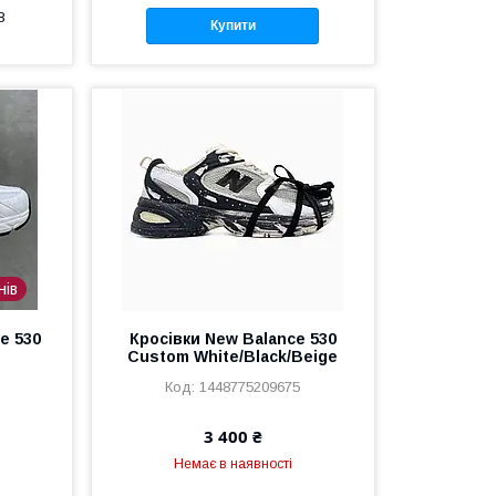
8
Купити
нів
e 530
Кросівки New Balance 530
Custom White/Black/Beige
1448775209675
3 400 ₴
Немає в наявності