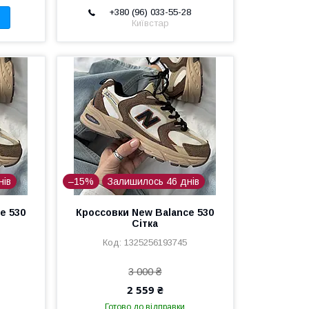
+380 (96) 033-55-28
Київстар
нів
–15%
Залишилось 46 днів
e 530
Кроссовки New Balance 530
Сітка
1325256193745
3 000 ₴
2 559 ₴
Готово до відправки