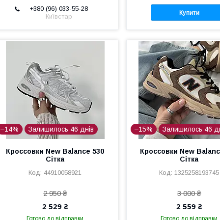
+380 (96) 033-55-28
Купити
Київстар
 ​
–14%
Залишилось 46 днів
–15%
Залишилось 46 д
​
Кроссовки New Balance 530
Кроссовки New Balanc
Сітка
Сітка
44910058921
1325258193745
2 950 ₴
3 000 ₴
​
2 529 ₴
2 559 ₴
Готово до відправки
Готово до відправки