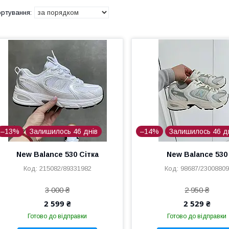
–13%
Залишилось 46 днів
–14%
Залишилось 46 д
New Balance 530 Сітка
New Balance 530
215082/89331982
98687/2300880
3 000 ₴
2 950 ₴
2 599 ₴
2 529 ₴
Готово до відправки
Готово до відправки