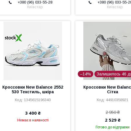
+380 (96) 033-55-28
+380 (96) 033-55-2
Київстар
Київстар
–14%
Залишилось 46 д
Кроссовки New Balance 2552
Кроссовки New Balanc
530 Текстиль, шкіра
Сітка
1345615196340
44910358921
2 950 ₴
3 400 ₴
2 529 ₴
Немає в наявності
Готово до відправки