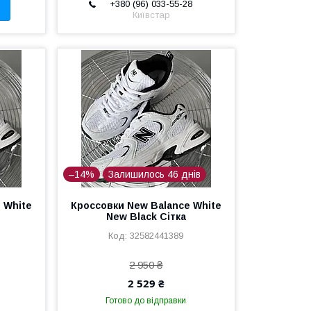
+380 (96) 033-55-28
Київстар
–14%
Залишилось 46 днів
 White
Кроссовки New Balance White
New Black Сітка
32582441389
2 950 ₴
2 529 ₴
Готово до відправки