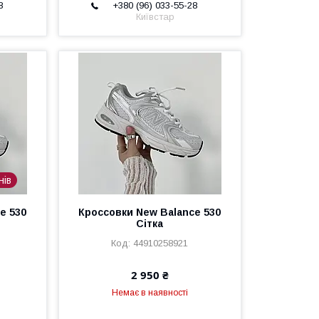
8
+380 (96) 033-55-28
Київстар
нів
e 530
Кроссовки New Balance 530
Сітка
44910258921
2 950 ₴
Немає в наявності