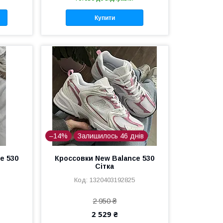
Купити
–14%
Залишилось 46 днів
e 530
Кроссовки New Balance 530
Сітка
1320403192825
2 950 ₴
2 529 ₴