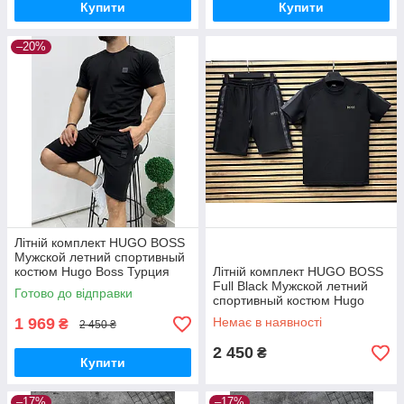
Купити
Купити
–20%
Літній комплект HUGO BOSS
Мужской летний спортивный
костюм Hugo Boss Турция
Літній комплект HUGO BOSS
Full Black Мужской летний
Готово до відправки
спортивный костюм Hugo
Boss Турция
1 969
Немає в наявності
₴
2 450 ₴
2 450
₴
Купити
–17%
–17%