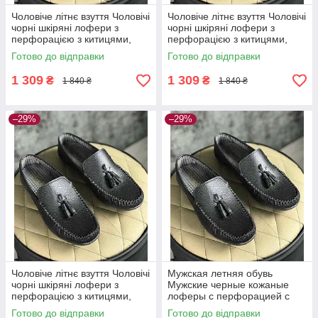
Чоловіче літнє взуття Чоловічі
Чоловіче літнє взуття Чоловічі
чорні шкіряні лофери з
чорні шкіряні лофери з
перфорацією з китицями,
перфорацією з китицями,
Туреччина 44
Туреччина 43
Готово до відправки
Готово до відправки
1 309
1 309
₴
₴
1 840 ₴
1 840 ₴
–29%
–29%
Чоловіче літнє взуття Чоловічі
Мужская летняя обувь
чорні шкіряні лофери з
Мужские черные кожаные
перфорацією з китицями,
лоферы с перфорацией с
Туреччина 42
кисточками, Турция
Готово до відправки
Готово до відправки