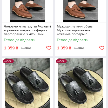
Чоловіче літнє взуття Чоловічі
Мужская летняя обувь
коричневі шкіряні лофери з
Мужские коричневые
перфорацією з китицями,
кожаные лоферы с
Туреччина 42
перфорацией с кисточками,
Готово до відправки
Готово до відправки
Турция
1 359
1 359
₴
₴
1 890 ₴
1 890 ₴
–29%
–29%