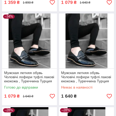
1 359
1 079
₴
₴
1 890 ₴
1 640 ₴
–34%
Мужская летняя обувь
Мужская летняя обувь
Чоловічі лофери туфлі лакові
Чоловічі лофери туфлі лакові
екокожа , Туреччина Турция
екокожа , Туреччина Турция
Готово до відправки
Немає в наявності
1 079
1 640
₴
₴
1 640 ₴
–28%
–28%